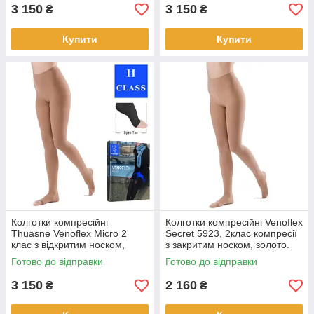
3 150
3 150
₴
₴
Купити
Купити
Колготки компресійні
Колготки компресійні Venoflex
Thuasne Venoflex Micro 2
Secret 5923, 2клас компресії
клас з відкритим носком,
з закритим носком, золото.
карамельні.
Профілактика вирікоза.
Готово до відправки
Готово до відправки
3 150
2 160
₴
₴