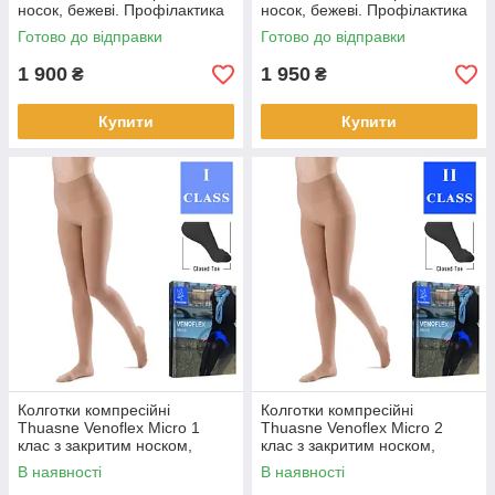
носок, бежеві. Профілактика
носок, бежеві. Профілактика
варикозу.
венозних розладів.
Готово до відправки
Готово до відправки
1 900
1 950
₴
₴
Купити
Купити
Колготки компресійні
Колготки компресійні
Thuasne Venoflex Micro 1
Thuasne Venoflex Micro 2
клас з закритим носком,
клас з закритим носком,
карамельні. Профілактика
карамельні, стандартні.
В наявності
В наявності
варікозу.
Профілактика варікозу.