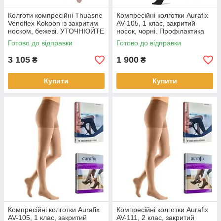
Колготи компресійні Thuasne
Компресійні колготки Aurafix
Venoflex Kokoon із закритим
AV-105, 1 клас, закритий
носком, бежеві. УТОЧНЮЙТЕ
носок, чорні. Профілактика
НАЯВНІСТЬ!
варикозних захворювань.
Готово до відправки
Готово до відправки
3 105
1 900
₴
₴
Купити
Купити
Компресійні колготки Aurafix
Компресійні колготки Aurafix
AV-105, 1 клас, закритий
AV-111, 2 клас, закритий