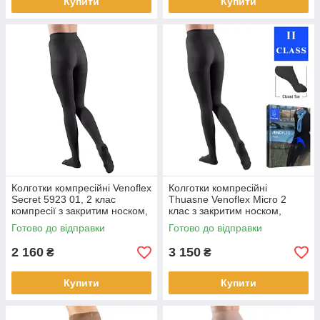
Купити
Купити
Колготки компресійні Venoflex
Колготки компресійні
Secret 5923 01, 2 клас
Thuasne Venoflex Micro 2
компресії з закритим носком,
клас з закритим носком,
чорні. Профілактика
чорні. Профілактика варікозу.
Готово до відправки
Готово до відправки
варикозу.
2 160
3 150
₴
₴
Купити
Купити