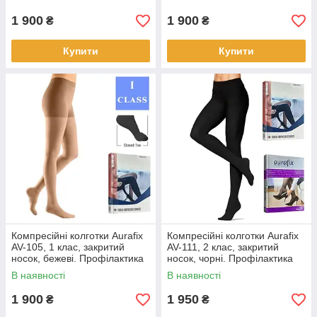
1 900
1 900
₴
₴
Купити
Купити
Компресійні колготки Aurafix
Компресійні колготки Aurafix
AV-105, 1 клас, закритий
AV-111, 2 клас, закритий
носок, бежеві. Профілактика
носок, чорні. Профілактика
варикозу. 6
венозних розладів. 2
В наявності
В наявності
1 900
1 950
₴
₴