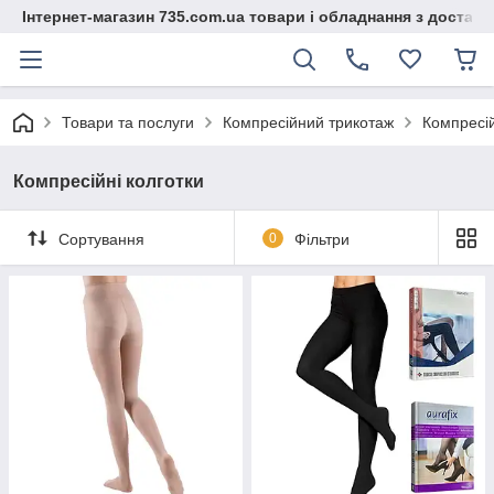
Інтернет-магазин 735.com.ua товари і обладнання з доставк
Товари та послуги
Компресійний трикотаж
Компресій
Компресійні колготки
Сортування
0
Фільтри