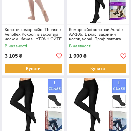
Колготи компресійні Thuasne
Компресійні колготки Aurafix
Venoflex Kokoon із закритим
AV-105, 1 клас, закритий
носком, бежеві. УТОЧНЮЙТЕ
носок, чорні. Профілактика
НАЯВНІСТЬ! Колготи , 4,
варикозних захворювань.
В наявності
В наявності
бежеві
Чорний, Колготки, 3
3 105
1 900
₴
₴
Купити
Купити