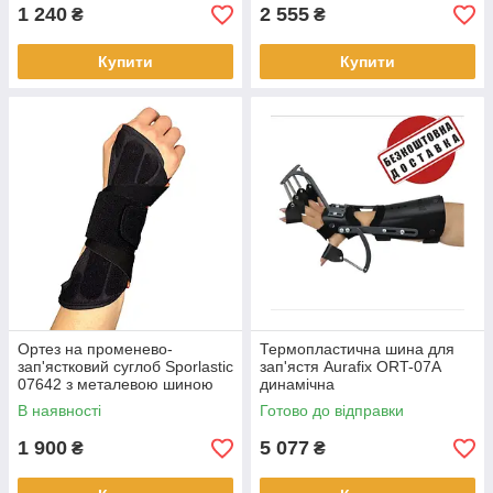
1 240
2 555
₴
₴
Купити
Купити
Ортез на променево-
Термопластична шина для
зап'ястковий суглоб Sporlastic
зап'ястя Aurafix ORT-07А
07642 з металевою шиною
динамічна
В наявності
Готово до відправки
1 900
5 077
₴
₴