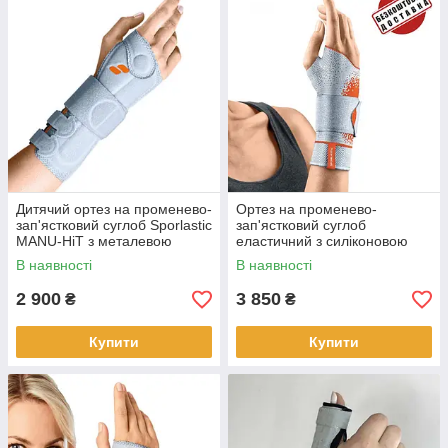
Дитячий ортез на променево-
Ортез на променево-
зап'ястковий суглоб Sporlastic
зап'ястковий суглоб
MANU-HiT з металевою
еластичний з силіконовою
шиною
подушкою MANUDYN
В наявності
В наявності
SUPREME 07157
2 900
3 850
₴
₴
Купити
Купити