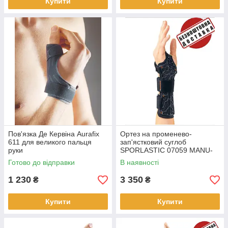
Купити
Купити
Пов'язка Де Кервіна Aurafix
Ортез на променево-
611 для великого пальця
зап'ястковий суглоб
руки
SPORLASTIC 07059 MANU-
CAST ORGANIC
Готово до відправки
В наявності
1 230
3 350
₴
₴
Купити
Купити