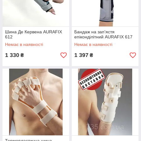
Шина Де Кервена AURAFIX
Бандаж на зап'ястя
612
епіконділітний AURAFIX 617
Немає в наявності
Немає в наявності
1 330
1 397
₴
₴
Термопластична шина