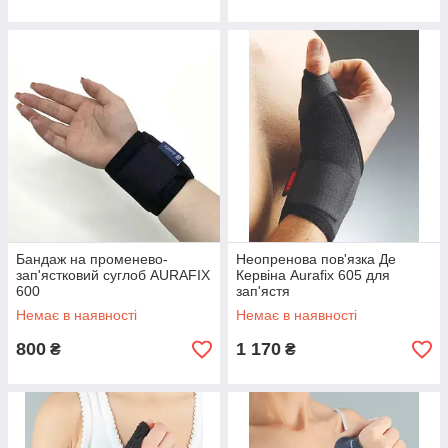
Бандаж на променево-
Неопренова пов'язка Де
зап'ястковий суглоб AURAFIX
Кервіна Aurafix 605 для
600
зап'ястя
Немає в наявності
Немає в наявності
800
1 170
₴
₴