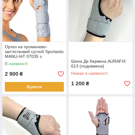
Ортез на променево-
зап'ястковий суглоб Sporlastic
MANU-HiT 07035 з
металевою шиною
Шина Де Кервена AURAFIX
В наявності
613 (подовжена)
2 900
Немає в наявності
₴
1 200
₴
Купити