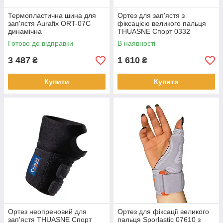
Термопластична шина для
Ортез для зап'ястя з
зап'ястя Aurafix ORT-07C
фіксацією великого пальця
динамічна
THUASNE Спорт 0332
Готово до відправки
В наявності
3 487
1 610
₴
₴
Купити
Купити
Ортез неопреновий для
Ортез для фіксації великого
зап'ястя THUASNE Спорт
пальця Sporlastic 07610 з