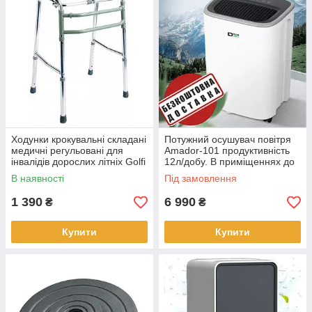
Ходунки крокувальні складані
Потужний осушувач повітря
медичні регульовані для
Amador-101 продуктивність
інвалідів дорослих літніх Golfi
12л/добу. В приміщеннях до
WR-440
70 кв.м.
В наявності
Під замовлення
1 390
6 990
₴
₴
Купити
Купити