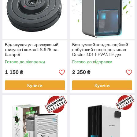
Відлякувач ультразвуковий
Безшумний конденсаційний
гризунів і комах LS-925 на
побутовий вологопоглинач
батареї
Doctor-101 LEVANTE для
квартири з об'ємом бака 1,2
Готово до відправки
Готово до відправки
л і функцією нічника (CS3)
1 150
2 350
₴
₴
Купити
Купити