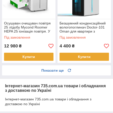
Осушувач очищувач повітря
Безшумний конденсаційний
25 л/добу Mycond Roomer
вологопоглинач Doctor-101
HEPA 25 іонізація повітря. У
Oman для квартири з
приміщеннях площею до 50
об'ємом баку 2.5л і функцією
Під замовлення
Під замовлення
м2.
нічника (СТ2)
12 980
4 400
₴
₴
Купити
Купити
Показати ще
Інтернет-магазин 735.com.ua товари і обладнання
з доставкою по Україні
Інтернет-магазин 735.com.ua товари і обладнання з
доставкою по Україні