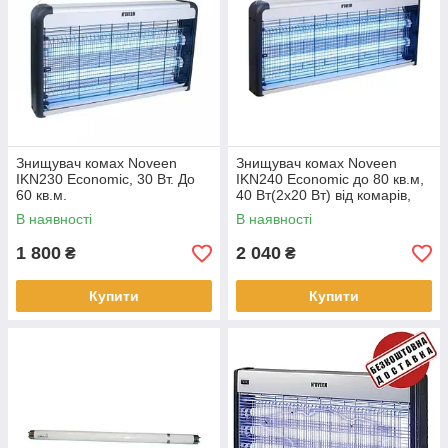
Знищувач комах Noveen
Знищувач комах Noveen
IKN230 Economic, 30 Вт. До
IKN240 Economic до 80 кв.м,
60 кв.м.
40 Вт(2х20 Вт) від комарів,
мух, літаючих комах
В наявності
В наявності
1 800
2 040
₴
₴
Купити
Купити