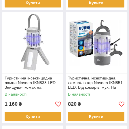
Купити
Купити
Туристична інсектицидна
Туристична інсектицидна
лампа Noveen IKN833 LED.
лампа/ліхтар Noveen IKN851
Знищувач комах на
LED. Від комарів, мух. На
батарейках 6 Вт на 40 кв.м.
акумуляторі.
В наявності
В наявності
1 160
820
₴
₴
Купити
Купити