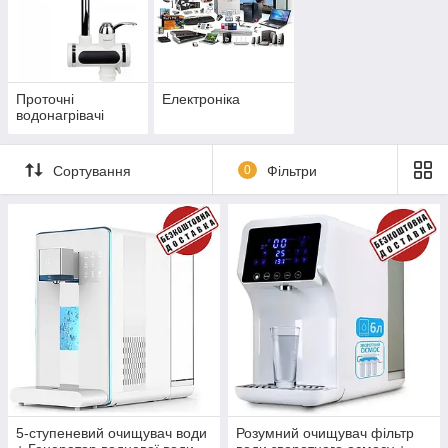
Проточні
Електроніка
водонагрівачі
Сортування
0
Фільтри
5-ступеневий очищувач води
Розумний очищувач фільтр