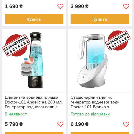
1 690
3 990
₴
₴
Купити
Купити
Елегантна воднева пляшка
Стаціонарний глечик
Doctor-101 Angelic на 280 мл.
генератор водневої води
Генератор водневої води з
Doctor-101 Bianko з
мембраною DuPont для
американською мембраною
В наявності
Готово до відправки
будь-якого типу води
DuPont та функцією магнітної
води
5 790
6 190
₴
₴