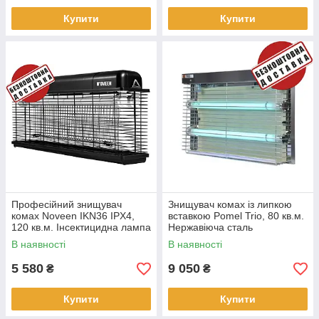
Купити
Купити
Професійний знищувач
Знищувач комах із липкою
комах Noveen IKN36 IPX4,
вставкою Pomel Trio, 80 кв.м.
120 кв.м. Інсектицидна лампа
Нержавіюча сталь
від комах.
В наявності
В наявності
5 580
9 050
₴
₴
Купити
Купити