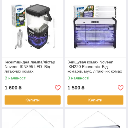
Інсектицидна лампа/ліхтар
Знищувач комах Noveen
Noveen IKN895 LED. Від
IKN220 Economic. Від
літаючих комах.
комарів, мух, літаючих комах
Світлодіодна, на сонячній
до 40 кв.м, 20 Вт
В наявності
В наявності
батареї
1 600
1 500
₴
₴
Купити
Купити