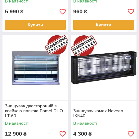
В наявності
В наявності
5 990
960
₴
₴
Купити
Купити
Знищувач двосторонній з
клейкою папкою Pomel DUO
Знищувач комах Noveen
LT-60
IKN40
В наявності
В наявності
12 900
4 300
₴
₴