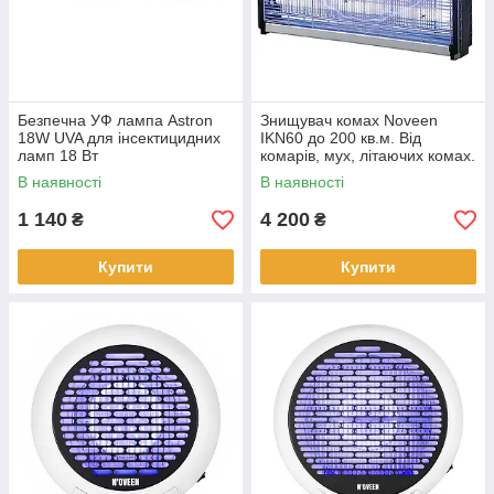
Безпечна УФ лампа Astron
Знищувач комах Noveen
18W UVA для інсектицидних
IKN60 до 200 кв.м. Від
ламп 18 Вт
комарів, мух, літаючих комах.
В наявності
В наявності
1 140
4 200
₴
₴
Купити
Купити