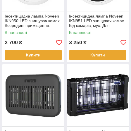
Інсектицидна лампа Noveen
Інсектицидна лампа Noveen
IKN950 LED знищувач комах.
IKN951 LED знищувач комах.
Всередині приміщення.
Від комарів, мух. Для
Площа 160 кв.м
внутрішнього використання
В наявності
В наявності
2 700
3 250
₴
₴
Купити
Купити