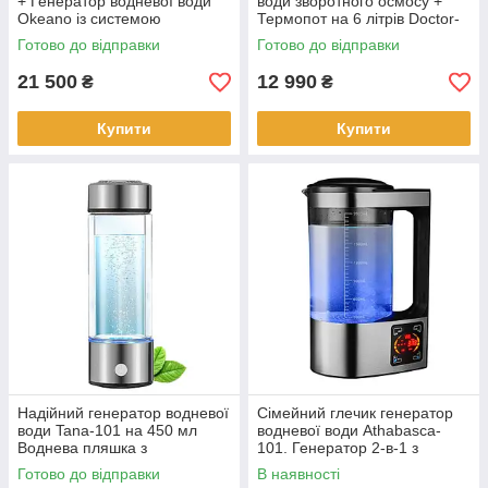
+ Генератор водневої води
води зворотного осмосу +
Okeano із системою
Термопот на 6 літрів Doctor-
зворотного осмосу, УФ
101 Osmo білий
Готово до відправки
Готово до відправки
лампою, охолодженням та
підігрівом
21 500
12 990
₴
₴
Купити
Купити
Надійний генератор водневої
Сімейний глечик генератор
води Tana-101 на 450 мл
водневої води Athabasca-
Воднева пляшка з
101. Генератор 2-в-1 з
південнокорейською
іонізатором кисню
Готово до відправки
В наявності
мембраною, USB заряд