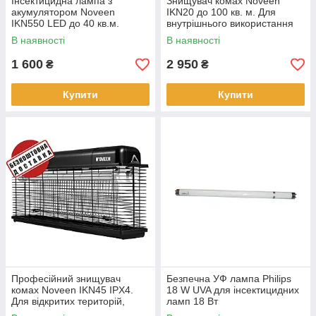
Інсектицидна лампа з
Знищувач комах Noveen
акумулятором Noveen
IKN20 до 100 кв. м. Для
IKN550 LED до 40 кв.м.
внутрішнього використання
Знищувач комах, комарів,
В наявності
В наявності
мух
1 600
2 950
₴
₴
Купити
Купити
Професійний знищувач
Безпечна УФ лампа Philips
комах Noveen IKN45 IPX4.
18 W UVA для інсектицидних
Для відкритих територій,
ламп 18 Вт
інсектицидна лампа