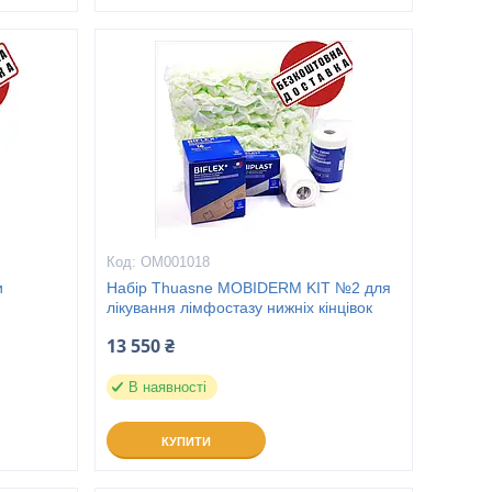
ОМ001018
и
Набір Thuasne MOBIDERM KIT №2 для
лікування лімфостазу нижніх кінцівок
13 550 ₴
В наявності
КУПИТИ