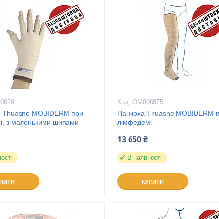
0829
ОМ000875
а Thuasne MOBIDERM при
Панчоха Thuasne MOBIDERM 
і, з маленькими шипами
лімфедемі
13 650 ₴
ності
В наявності
УПИТИ
КУПИТИ