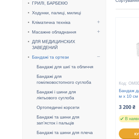
ГРИЛІ, БАРБЕКЮ
Ходунки, палиці, милиці
Кліматична техніка
Масажне обладнання
ДЛЯ МЕДИЦИНСКИХ
ЗАВЕДЕНИЙ
Бандажі та ортези
Бандажі для шиї та обличчя
Бандажі для
гомілковостопного суглоба
ОМ00
Бандаж д
Бандажі і шини для
м х 10 см
ліктьового суглоба
3 200 ₴
Ортопедичні корсети
Бандажі та шини для
В наяв
зап’ясток і пальців
Бандажі та шини для плеча
К