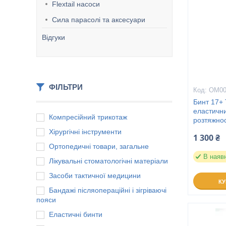
Flextail насоси
Сила парасолі та аксесуари
Відгуки
ФІЛЬТРИ
ОМ00
Бинт 17+ 
еластичн
Компресійний трикотаж
розтяжнос
Хірургічні інструменти
1 300 ₴
Ортопедичні товари, загальне
В наяв
Лікувальні стоматологічні матеріали
Засоби тактичної медицини
К
Бандажі післяопераційні і зігріваючі
пояси
Еластичні бинти