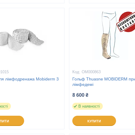
1015
ОМ000863
ля лімфодренажа Mobiderm 3
Гольф Thuasne MOBIDERM пр
лімфедемі
8 600 ₴
ності
В наявності
УПИТИ
КУПИТИ