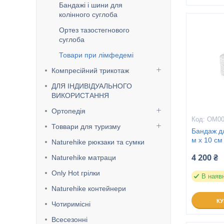
Бандажі і шини для
колінного суглоба
Ортез тазостегнового
суглоба
Товари при лімфедемі
Компресійний трикотаж
ДЛЯ ІНДИВІДУАЛЬНОГО
ВИКОРИСТАННЯ
Ортопедія
ОМ00
Товвари для туризму
Бандаж д
м х 10 см
Naturehike рюкзаки та сумки
4 200 ₴
Naturehike матраци
Only Hot грілки
В наяв
Naturehike контейнери
К
Чотиримісні
Всесезонні