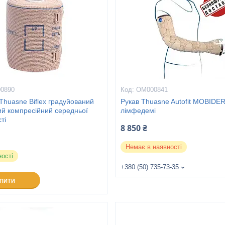
0890
ОМ000841
Thuasne Biflex градуйований
Рукав Thuasne Autofit MOBIDE
ий компресійний середньої
лімфедемі
ті
8 850 ₴
Немає в наявності
ності
+380 (50) 735-73-35
УПИТИ