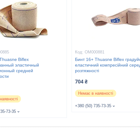
0885
ОМ000881
Thuasne Biflex
Бинт 16+ Thuasne Biflex граду
ванный эластичный
еластичний компресійний сере
ионный средней
розтяжності
ости
704 ₴
Немає в наявності
наявності
+380 (50) 735-73-35
735-73-35