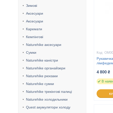
Зимові
Аксесуари
Аксесуари
Каремати
Кемпінгові
Naturehike аксесуари
Сумки
ОМ00
Рукавичк
Naturehike каністри
лімфедем
Naturehike органайзери
4 800 ₴
Naturehike рюкзаки
В наяв
Naturehike сумки
Naturehike трекінгові палиці
К
Naturehike холодильники
Quest акумулятори холоду