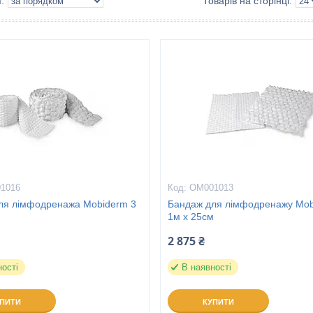
1016
ОМ001013
ля лімфодренажа Mobiderm 3
Бандаж для лімфодренажу Mo
1м x 25см
2 875 ₴
ності
В наявності
УПИТИ
КУПИТИ