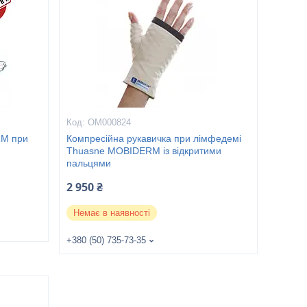
ОМ000824
RM при
Компресійна рукавичка при лімфедемі
Thuasne MOBIDERM із відкритими
пальцями
2 950 ₴
Немає в наявності
+380 (50) 735-73-35