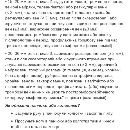
• 15–20 мм рт. ст., клас 2: відчуття тяжкості, тремтіння в ногах,
вечірні набряки, телеангіектазії або ретикулярні вени
(< 3 мм), стани після склеротерапії телеангіектазії або
ретикулярних вен (< 3 мм), стани після склеротерапії або
хірургічного втручання при лікуванні варикозного розширення
вен (≥3 мм), варикозне розширення вен (≥3 мм),
профілактика тромбозів вен у вагітних жінок або жінок у
післяпологовий період, профілактика тромбозу вен під час
тривалих переїздів, лікування лімфедеми (фаза ремісії).
• 20–36 мм рт. ст., клас 3: варикозне розширення вен (≥ 3 мм),
стани після склеротерапії або хірургічного втручання при
лікуванні варикозного розширення вен (≥ 3 мм), хронічний
набряк вен, трофічні розлади (пігментація, екзема), хронічні
біла атрофія шкіри), рубцева венозна трофічна виразка,
хронічні венозні захворювання, пов'язані з вагітністю або
післяпологовим періодом, профілактика та (або) лікування
тромбозу вен нижніх кінцівок та посттромбофлебітичного
синдрому, лімфедему нижньої кінцівки (фаза ремісії).
Як одягати панчохи або колготки?
Засуньте руку в панчоху чи колготки і захопіть п'яту.
Просуньте ногу в панчоху або колготки таким чином,
щоб п'ята стала на місце.