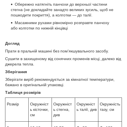
Обережно натягніть панчохи до верхньої частини
стегна (не докладайте занадто великих зусиль, щоб не
пошкодити покриття), а колготки — до талії.
Масажними рухами рівномірно розправте панчоху
або колготки по нижній кінцівці
Догляд
Прати в пральній машині без пом'якшувального засобу.
Сушити в захищеному від сонячних променів місці, далеко від
джерела тепла.
Зберігання
Зберігати виріб рекомендується за кімнатної температури,
бажано в оригінальній упаковці.
Таблиця розмірів
Розмір
Окружніст
Окружніст
Окружніст
Окружність
ь кісточки,
ь стегна,
ь талії, див
тазу, см
см
див