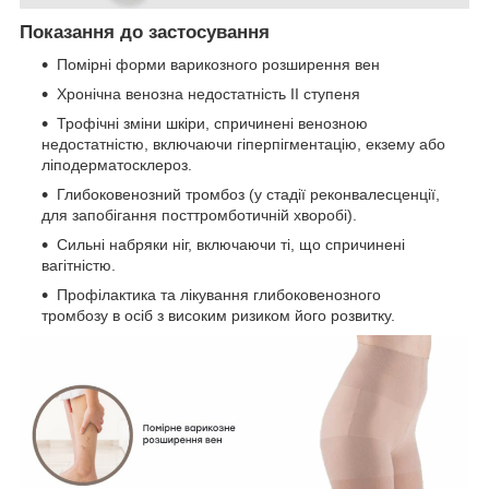
Показання до застосування
Помірні форми варикозного розширення вен
Хронічна венозна недостатність II ступеня
Трофічні зміни шкіри, спричинені венозною
недостатністю, включаючи гіперпігментацію, екзему або
ліподерматосклероз.
Глибоковенозний тромбоз (у стадії реконвалесценції,
для запобігання посттромботичній хворобі).
Сильні набряки ніг, включаючи ті, що спричинені
вагітністю.
Профілактика та лікування глибоковенозного
тромбозу в осіб з високим ризиком його розвитку.