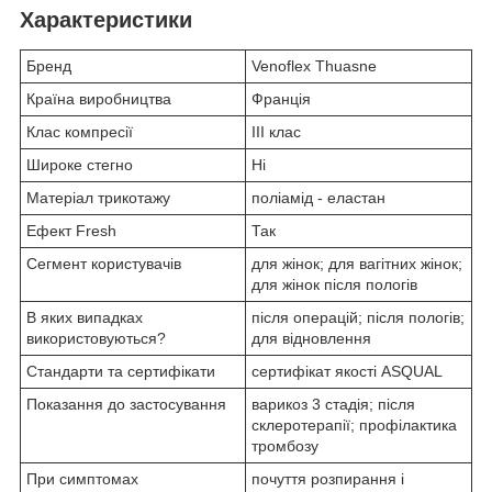
Характеристики
Бренд
Venoflex Thuasne
Країна виробництва
Франція
Клас компресії
III клас
Широке стегно
Ні
Матеріал трикотажу
поліамід - еластан
Ефект Fresh
Так
Сегмент користувачів
для жінок; для вагітних жінок;
для жінок після пологів
В яких випадках
після операцій; після пологів;
використовуються?
для відновлення
Стандарти та сертифікати
сертифікат якості ASQUAL
Показання до застосування
варикоз 3 стадія; після
склеротерапії; профілактика
тромбозу
При симптомах
почуття розпирання і