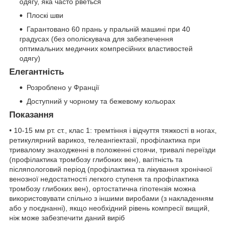
одягу, яка часто рветься
Плоскі шви
Гарантовано 60 прань у пральній машині при 40
градусах (без ополіскувача для забезпечення
оптимальних медичних компресійних властивостей
одягу)
Елегантність
Розроблено у Франції
Доступний у чорному та бежевому кольорах
Показання
• 10-15 мм рт. ст., клас 1: тремтіння і відчуття тяжкості в ногах,
ретикулярний варикоз, телеангіектазії, профілактика при
тривалому знаходженні в положенні стоячи, тривалі переїзди
(профілактика тромбозу глибоких вен), вагітність та
післяпологовий період (профілактика та лікування хронічної
венозної недостатності легкого ступеня та профілактика
тромбозу глибоких вен), ортостатична гіпотензія можна
використовувати спільно з іншими виробами (з накладенням
або у поєднанні), якщо необхідний рівень компресії вищий,
ніж може забезпечити даний виріб