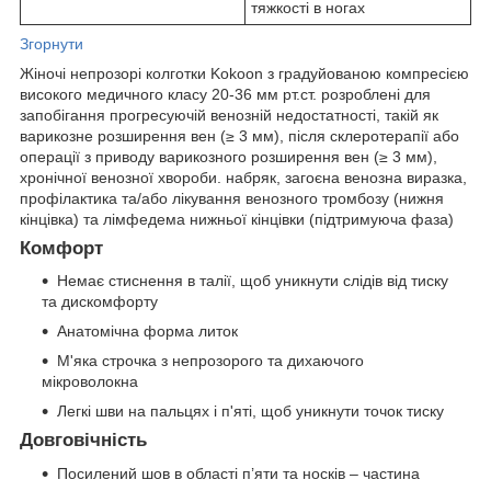
тяжкості в ногах
Згорнути
Жіночі непрозорі колготки Kokoon з градуйованою компресією
високого медичного класу 20-36 мм рт.ст. розроблені для
запобігання прогресуючій венозній недостатності, такій як
варикозне розширення вен (≥ 3 мм), після склеротерапії або
операції з приводу варикозного розширення вен (≥ 3 мм),
хронічної венозної хвороби. набряк, загоєна венозна виразка,
профілактика та/або лікування венозного тромбозу (нижня
кінцівка) та лімфедема нижньої кінцівки (підтримуюча фаза)
Комфорт
Немає стиснення в талії, щоб уникнути слідів від тиску
та дискомфорту
Анатомічна форма литок
М'яка строчка з непрозорого та дихаючого
мікроволокна
Легкі шви на пальцях і п'яті, щоб уникнути точок тиску
Довговічність
Посилений шов в області п’яти та носків – частина