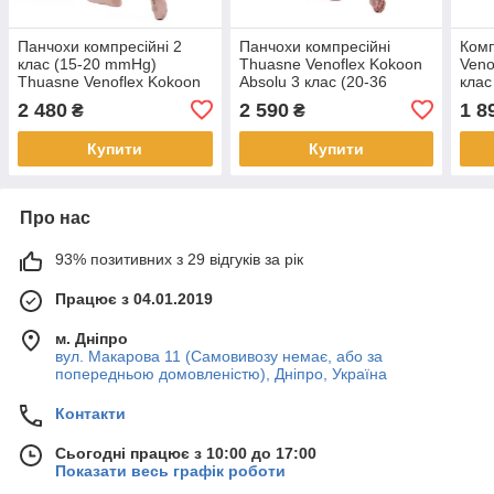
Панчохи компресійні 2
Панчохи компресійні
Комп
клас (15-20 mmHg)
Thuasne Venoflex Kokoon
Veno
Thuasne Venoflex Kokoon
Absolu 3 клас (20-36
клас
Absolu бежеві
мм.рт.ст.) подовженні, з
носк
2 480
2 590
1 8
₴
₴
відкритим носком, бежеві
чорн
Купити
Купити
Про нас
93% позитивних з 29 відгуків за рік
Працює з 04.01.2019
м. Дніпро
вул. Макарова 11 (Самовивозу немає, або за
попередньою домовленістю), Дніпро, Україна
Контакти
Сьогодні працює з 10:00 до 17:00
Показати весь графік роботи