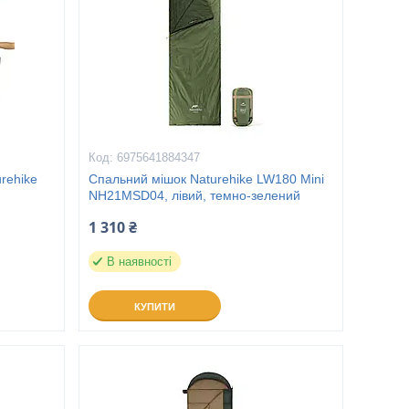
6975641884347
rehike
Спальний мішок Naturehike LW180 Mini
NH21MSD04, лівий, темно-зелений
1 310 ₴
В наявності
КУПИТИ