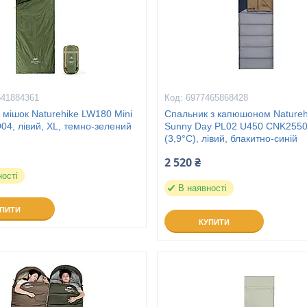
641884361
6977465868428
мішок Naturehike LW180 Mini
Спальник з капюшоном Natureh
4, лівий, XL, темно-зелений
Sunny Day PL02 U450 CNK255
(3,9°C), лівий, блакитно-синій
2 520 ₴
ності
В наявності
УПИТИ
КУПИТИ