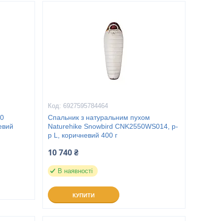
6927595784464
50
Спальник з натуральним пухом
евий
Naturehike Snowbird CNK2550WS014, p-
р L, коричневий 400 г
10 740 ₴
В наявності
КУПИТИ