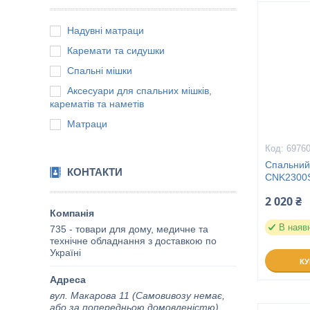
Надувні матраци
Каремати та сидушки
Спальні мішки
Аксесуари для спальних мішків,
карематів та наметів
Матраци
6976
Спальний
КОНТАКТИ
CNK2300S
2 020 ₴
В наяв
735 - товари для дому, медичне та
технічне обладнання з доставкою по
Україні
К
вул. Макарова 11 (Самовивозу немає,
або за попередньою домовленістю),