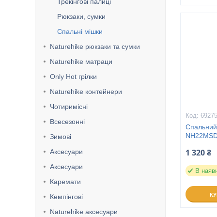
Трекінгові палиці
Рюкзаки, сумки
Спальні мішки
Naturehike рюкзаки та сумки
Naturehike матраци
Only Hot грілки
Naturehike контейнери
Чотиримісні
6927
Всесезонні
Спальний
NH22MSD0
Зимові
1 320 ₴
Аксесуари
Аксесуари
В наяв
Каремати
К
Кемпінгові
Naturehike аксесуари