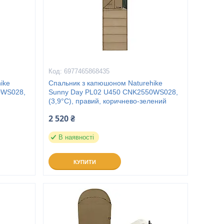
6977465868435
ike
Спальник з капюшоном Naturehike
0WS028,
Sunny Day PL02 U450 CNK2550WS028,
(3,9°C), правий, коричнево-зелений
2 520 ₴
В наявності
КУПИТИ