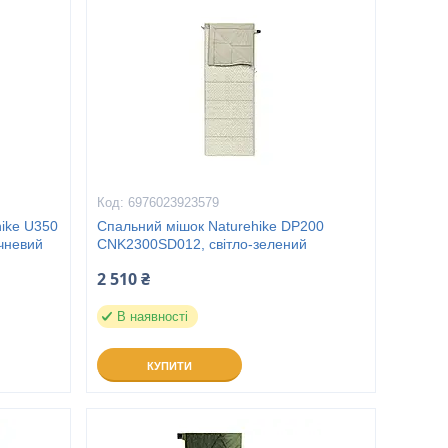
6976023923579
ike U350
Спальний мішок Naturehike DP200
чневий
CNK2300SD012, світло-зелений
2 510 ₴
В наявності
КУПИТИ