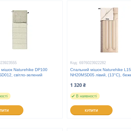
023923555
6976023922282
 мішок Naturehike DP100
Спальний мішок Naturehike L1
D012, світло-зелений
NH20MSD05 лівий, (13°C), беж
1 320 ₴
ності
В наявності
УПИТИ
КУПИТИ