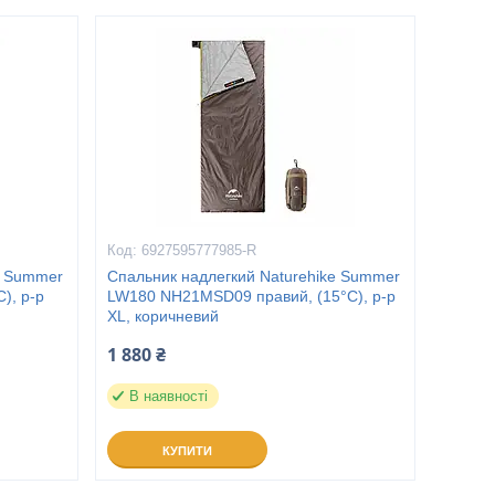
6927595777985-R
e Summer
Спальник надлегкий Naturehike Summer
), p-p
LW180 NH21MSD09 правий, (15°C), p-p
XL, коричневий
1 880 ₴
В наявності
КУПИТИ