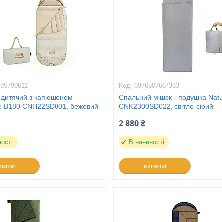
595799611
6976507667333
 дитячий з капюшоном
Спальний мішок - подушка Natu
ke B180 CNH22SD001, бежевий
CNK2300SD022, світло-сірий
2 880 ₴
ності
В наявності
УПИТИ
КУПИТИ