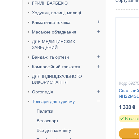
ГРИЛІ, БАРБЕКЮ
Ходунки, палиці, милиці
Кліматична техніка
Масажне обладнання
ДЛЯ МЕДИЦИНСКИХ
ЗАВЕДЕНИЙ
Бандажі та ортези
Компресійний трикотаж
ДЛЯ ІНДИВІДУАЛЬНОГО
ВИКОРИСТАННЯ
6927
Спальний
Ортопедія
NH22MSD0
Товвари для туризму
1 320 ₴
Палатки
В наяв
Велоспорт
Все для кемпінгу
К