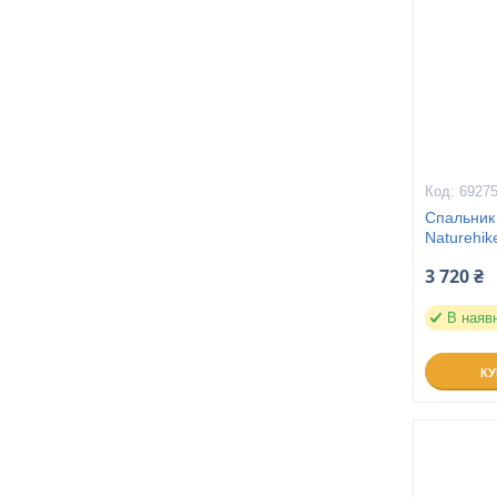
6927
Спальник
Naturehi
3 720 ₴
В наяв
К