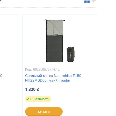
6927595797747-L
50
Спальний мішок Naturehike F150
NH22MSD05, лівий, графіт
1 320 ₴
В наявності
КУПИТИ