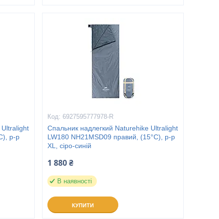
6927595777978-R
ltralight
Спальник надлегкий Naturehike Ultralight
), p-p
LW180 NH21MSD09 правий, (15°C), p-p
XL, сіро-синій
1 880 ₴
В наявності
КУПИТИ