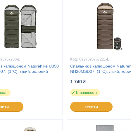
595767238-L
6927595767221-L
 з капюшоном Naturehike U350
Спальник з капюшоном Natureh
, (1°C), лівий, зелений
NH20MSD07, (1°C), лівий, кори
1 740 ₴
ності
В наявності
УПИТИ
КУПИТИ