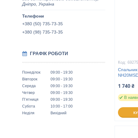
Дніпро, Україна
+380 (50) 735-73-35
+380 (98) 735-73-35
ГРАФІК РОБОТИ
6927
Спальник
Понеділок
09:00
19:30
NH20MSD07
Вівторок
09:00
19:30
1 740 ₴
Середа
09:00
19:30
Четвер
09:00
19:30
В наяв
Пʼятниця
09:00
19:30
Субота
10:00
17:00
Неділя
Вихідний
К