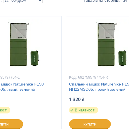
595797754-L
6927595797754-R
 мішок Naturehike F150
Спальний мішок Naturehike F1
5, лівий, зелений
NH22MSD05, правий зелений
1 320 ₴
ності
В наявності
УПИТИ
КУПИТИ