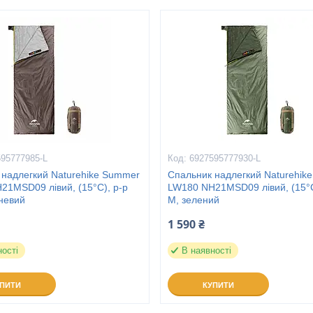
595777985-L
6927595777930-L
 надлегкий Naturehike Summer
Спальник надлегкий Naturehik
21MSD09 лівий, (15°C), p-p
LW180 NH21MSD09 лівий, (15°C
чневий
M, зелений
1 590 ₴
ності
В наявності
УПИТИ
КУПИТИ