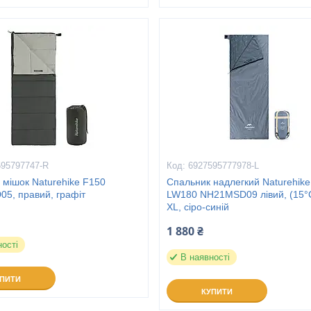
595797747-R
6927595777978-L
 мішок Naturehike F150
Спальник надлегкий Naturehike U
5, правий, графіт
LW180 NH21MSD09 лівий, (15°C
XL, сіро-синій
1 880 ₴
ності
В наявності
УПИТИ
КУПИТИ