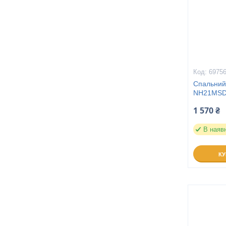
6975
Спальний 
NH21MSD0
1 570 ₴
В наяв
К