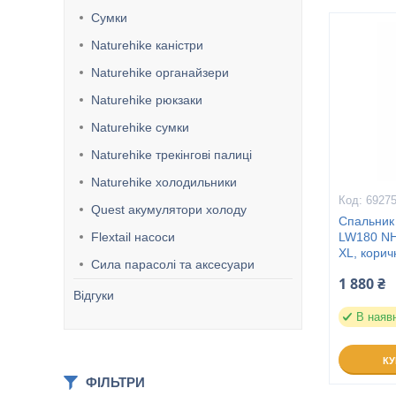
Сумки
Naturehike каністри
Naturehike органайзери
Naturehike рюкзаки
Naturehike сумки
Naturehike трекінгові палиці
Naturehike холодильники
6927
Quest акумулятори холоду
Спальник
Flextail насоси
LW180 NH
XL, кори
Сила парасолі та аксесуари
1 880 ₴
Відгуки
В наяв
К
ФІЛЬТРИ