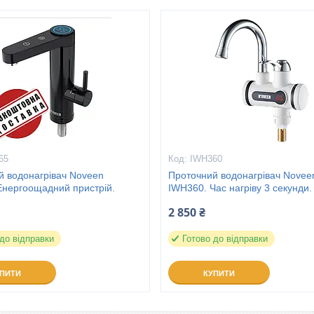
65
IWH360
й водонагрівач Noveen
Проточний водонагрівач Novee
Енергоощадний пристрій.
IWH360. Час нагріву 3 секунди.
2 850 ₴
 до відправки
Готово до відправки
УПИТИ
КУПИТИ