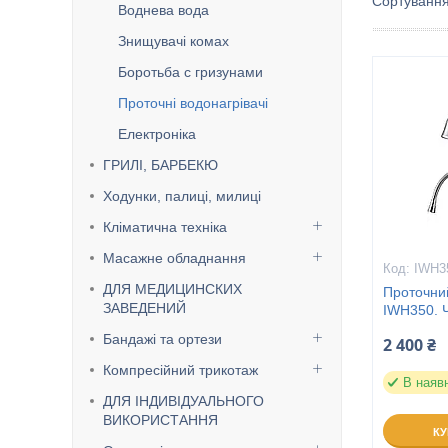
Воднева вода
Знищувачі комах
Боротьба с гризунами
Проточні водонагрівачі
Електроніка
ГРИЛІ, БАРБЕКЮ
Ходунки, палиці, милиці
Кліматична техніка
Масажне обладнання
IWH3
ДЛЯ МЕДИЦИНСКИХ
Проточни
ЗАВЕДЕНИЙ
IWH350. Ч
Бандажі та ортези
2 400 ₴
Компресійний трикотаж
В наяв
ДЛЯ ІНДИВІДУАЛЬНОГО
ВИКОРИСТАННЯ
К