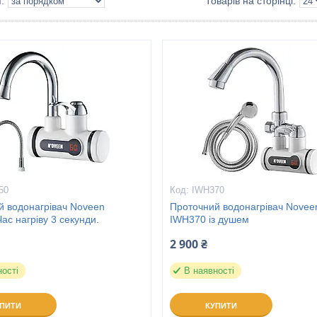
50
IWH370
й водонагрівач Noveen
Проточний водонагрівач Novee
ас нагріву 3 секунди.
IWH370 із душем
2 900 ₴
ності
В наявності
УПИТИ
КУПИТИ