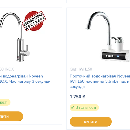
50 INOX
IWH150
й водонагрівач Noveen
Проточний водонагрівач Novee
OX. Час нагріву 3 секунди.
IWH150 настінний 3,5 кВт час н
секунди
1 750 ₴
ності
В наявності
УПИТИ
КУПИТИ