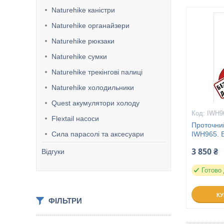
Naturehike каністри
Naturehike органайзери
Naturehike рюкзаки
Naturehike сумки
Naturehike трекінгові палиці
Naturehike холодильники
Quest акумулятори холоду
IWH9
Flextail насоси
Проточни
Сила парасолі та аксесуари
IWH965. 
3 850 ₴
Відгуки
Готово
К
ФІЛЬТРИ