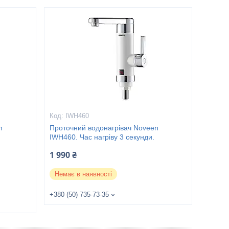
IWH460
n
Проточний водонагрівач Noveen
IWH460. Час нагріву 3 секунди.
1 990 ₴
Немає в наявності
+380 (50) 735-73-35