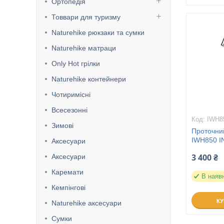
Ортопедія
Товвари для туризму
Naturehike рюкзаки та сумки
Naturehike матраци
Only Hot грілки
Naturehike контейнери
Чотиримісні
Всесезонні
IWH8
Зимові
Проточни
IWH850 IN
Аксесуари
3 400 ₴
Аксесуари
Каремати
В наяв
Кемпінгові
К
Naturehike аксесуари
Сумки