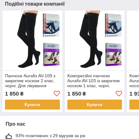
Подібні товари компанії
Панчохи Aurafix AV-109 з
Компресійні панчохи
Комп
закритим носком 2 клас,
Aurafix AV-103 із закритим
Aura
чорні. Для лікування
носком 1 клас, чорні.
носо
помірних до важких
Профілактика варикоза
ліку
1 850
1 850
1 9
₴
₴
венозних розладів
розл
Купити
Купити
Про нас
93% позитивних з 29 відгуків за рік