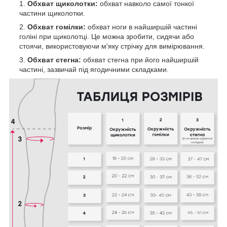
Обхват щиколотки:
обхват навколо самої тонкої
частини щиколотки.
Обхват гомілки:
обхват ноги в найширшій частині
голіні при щиколотці. Це можна зробити, сидячи або
стоячи, використовуючи м'яку стрічку для вимірювання.
Обхват стегна:
обхват стегна при його найширшій
частині, зазвичай під ягодичними складками.