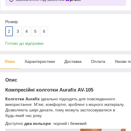
Розмір
2
3
4
5
6
Готово до відправки
Опис
Характеристики
Доставка
Оплата
Умови п
Опис
Компресійні колготки Aurafix AV-105
Колготки Aurafix
ідеально підходять для повсякденного
використання. М'які, комфортні, зроблені з міцного матеріалу.
Дозволяють шкірі дихати, тому можуть застосовуватися в
будь-який час року.
Доступно
два кольори
: чорний і бежевий.