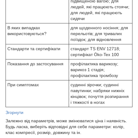
підвищеною вагою; для
людей, які працюють стоячи;
для людей, які працюють
сидячи
В яких випадках
для щоденного носіння; для
використовуються?
перельотів; для тривалих
поїздок; для відновлення
Стандарти та сертифікати
стандарт TS ENV 12718;
сертифікат Öko-Tex 100
Показання до застосування
профілактика варикозу;
варикоз 1 стадія;
профілактика тромбозу
При симптомах
судинні зірочки; судинні
павутинки; набряки нижніх
кінцівок; почуття розпирання
і тяжкості в ногах
Згорнути
Залежно від параметрів, може змінюватися ціна і наявність.
Будь ласка, виберіть відповідні для себе параметри: колір,
клас компресії, розмір, довжину та ін.