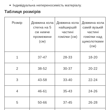
Індивідуальна непереносимість матеріалу.
Таблиця розмірів
Розмір
Довжина кола
Довжина кола
Довжина кола
стегна на 5
найширшій
самій вузькій
см нижче
частині
частині
промежини
гомілки (см)
гомілки над
(см)
щиколотками
(см)
1
37-47
28-33
18-20
2
38-52
30-37
20-22
3
43-58
33-40
22-24
4
46-61
35-43
24-26
5
50-66
37-45
26-28