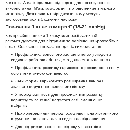
Колготки Aurafix ідеально підходять для повсякденного
використання. М'які, комфортні, ізготовиленние з міцного
матеріалу. Дозволяють шкірі дихати, тому можуть
застосовуватися в будь-який час року.
Показання 1 клас компресії (18-21 mmHg):
Компресійні панчохи 1 класу компресії зазвичай
рекомендуються для підтримки та поліпшення кровообігу в
ногах. Ось основні показання для їх використання:
Профілактика венозного застою в ногах у людей з
сидячою роботою або тих, хто довго стоїть на ногах.
Профілактика розвитку варикозного розширення вен у
осіб з генетичною схильністю.
Легкі форми варикозного розширення вен без
значного порушення венозного відтоку.
У період вагітності для профілактики розвитку
варикозу та венозної недостатності, зменшення
набряків.
Післяопераційний період, особливо після хірургічного
втручання на венах, для швидкішого відновлення.
Для підтримки венозного відтоку у пацієнтів з