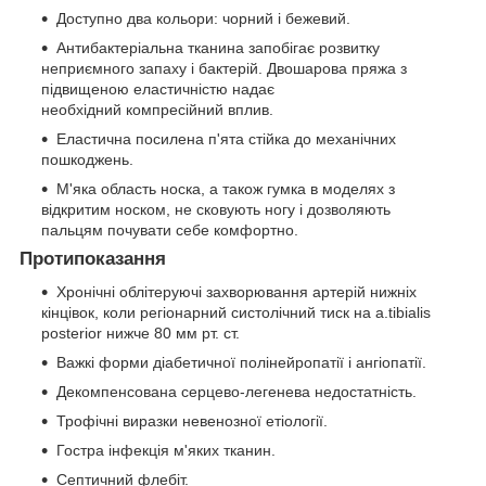
Доступно два кольори: чорний і бежевий.
Антибактеріальна тканина запобігає розвитку
неприємного запаху і бактерій. Двошарова пряжа з
підвищеною еластичністю надає
необхідний компресійний вплив.
Еластична посилена п'ята стійка до механічних
пошкоджень.
М'яка область носка, а також гумка в моделях з
відкритим носком, не сковують ногу і дозволяють
пальцям почувати себе комфортно.
Протипоказання
Хронічні облітеруючі захворювання артерій нижніх
кінцівок, коли регіонарний систолічний тиск на a.tibialis
posterior нижче 80 мм рт. ст.
Важкі форми діабетичної полінейропатії і ангіопатії.
Декомпенсована серцево-легенева недостатність.
Трофічні виразки невенозної етіології.
Гостра інфекція м'яких тканин.
Септичний флебіт.