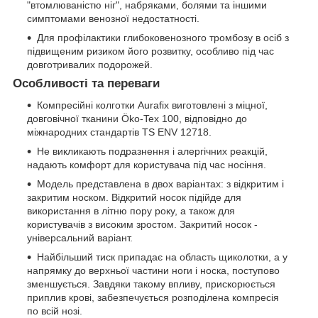
"втомлюваністю ніг", набряками, болями та іншими
симптомами венозної недостатності.
Для профілактики глибоковенозного тромбозу в осіб з
підвищеним ризиком його розвитку, особливо під час
довготривалих подорожей.
Особливості та переваги
Компресійні колготки Aurafix виготовлені з міцної,
довговічної тканини Öko-Tex 100, відповідно до
міжнародних стандартів TS ENV 12718.
Не викликають подразнення і алергічних реакцій,
надають комфорт для користувача під час носіння.
Модель представлена ​​в двох варіантах: з відкритим і
закритим носком. Відкритий носок підійде для
використання в літню пору року, а також для
користувачів з високим зростом. Закритий носок -
універсальний варіант.
Найбільший тиск припадає на область щиколотки, а у
напрямку до верхньої частини ноги і носка, поступово
зменшується. Завдяки такому впливу, прискорюється
приплив крові, забезпечується розподілена компресія
по всій нозі.