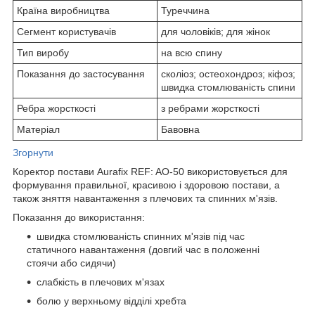
Країна виробництва
Туреччина
Сегмент користувачів
для чоловіків; для жінок
Тип виробу
на всю спину
Показання до застосування
сколіоз; остеохондроз; кіфоз;
швидка стомлюваність спини
Ребра жорсткості
з ребрами жорсткості
Матеріал
Бавовна
Згорнути
Коректор постави Aurafix REF: AO-50 використовується для
формування правильної, красивою і здоровою постави, а
також зняття навантаження з плечових та спинних м'язів.
Показання до використання:
швидка стомлюваність спинних м'язів під час
статичного навантаження (довгий час в положенні
стоячи або сидячи)
слабкість в плечових м'язах
болю у верхньому відділі хребта