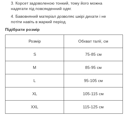
Корсет задоволеною тонкий, тому його можна
надягати під повсякденний одяг.
Бавовняний матеріал дозволяє шкірі дихати і не
потіти навіть в жаркий період.
Підібрати розмір
Розмір
Обхват талії, см
S
75-85 см
M
85-95 см
L
95-105 см
XL
105-115 см
XXL
115-125 см