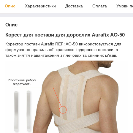
Опис
Характеристики
Доставка
Оплата
Умови п
Опис
Корсет для постави для дорослих Aurafix AO-50
Коректор постави Aurafix REF: AO-50 використовується для
формування правильної, красивою і здоровою постави, а
також зняття навантаження з плечових та спинних м'язів.