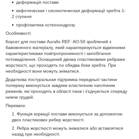
деформація постави
кифотическая і сколиотическая деформації хребта 1-
2 ступеня
профілактика остеохондрозу
Особливості:
Корсет для постави Aurafix REF: AO-50 зроблений з
бавовняного матеріалу, який характеризується відмінними
характеристиками повітропроникності і запобігання
потовиділення. Оснащений двома пластиковими ребрами
жорсткості, що проходять по обидва боки хребта. При
необхідності вони можуть зніматися.
Додаткова постуральная підтримка передньої частини
попереку виконується завдяки еластичним наплічним
ременів, які проходять в області пахв і з'єднуються спереду
нижче грудей.
Переваги:
Функція корекції постави виконується за допомогою
двох пластикових ребер жорсткості.
Ребра жорсткості можуть зніматися або вставлятися
назад при необхідності.