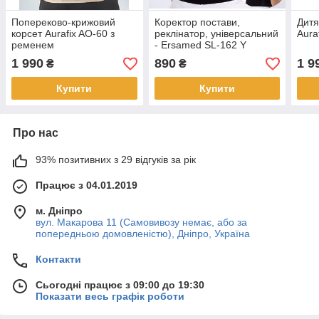
Попереково-крижовий
Коректор постави,
Дитя
корсет Aurafix AO-60 з
реклінатор, універсальний
Aura
ременем
- Ersamed SL-162 Y
1 990
890
1 9
₴
₴
Купити
Купити
Про нас
93% позитивних з 29 відгуків за рік
Працює з 04.01.2019
м. Дніпро
вул. Макарова 11 (Самовивозу немає, або за
попередньою домовленістю), Дніпро, Україна
Контакти
Сьогодні працює з 09:00 до 19:30
Показати весь графік роботи