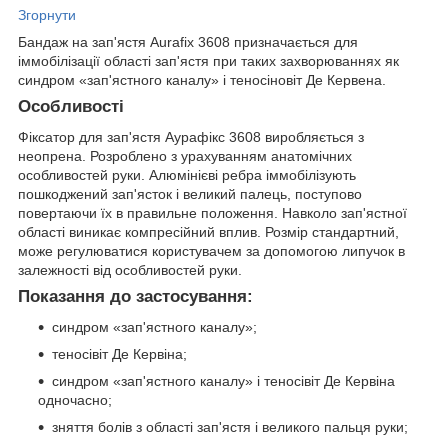
Згорнути
Бандаж на зап'ястя Aurafix 3608 призначається для
іммобілізації області зап'ястя при таких захворюваннях як
синдром «зап'ястного каналу» і теносіновіт Де Кервена.
Особливості
Фіксатор для зап'ястя Аурафікс 3608 виробляється з
неопрена. Розроблено з урахуванням анатомічних
особливостей руки. Алюмінієві ребра іммобілізують
пошкоджений зап'ясток і великий палець, поступово
повертаючи їх в правильне положення. Навколо зап'ястної
області виникає компресійний вплив. Розмір стандартний,
може регулюватися користувачем за допомогою липучок в
залежності від особливостей руки.
Показання до застосування:
синдром «зап'ястного каналу»;
теносівіт Де Кервіна;
синдром «зап'ястного каналу» і теносівіт Де Кервіна
одночасно;
зняття болів з області зап'ястя і великого пальця руки;