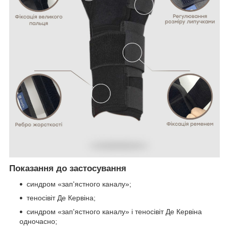
Показання до застосування
синдром «зап'ястного каналу»;
теносівіт Де Кервіна;
синдром «зап'ястного каналу» і теносівіт Де Кервіна
одночасно;