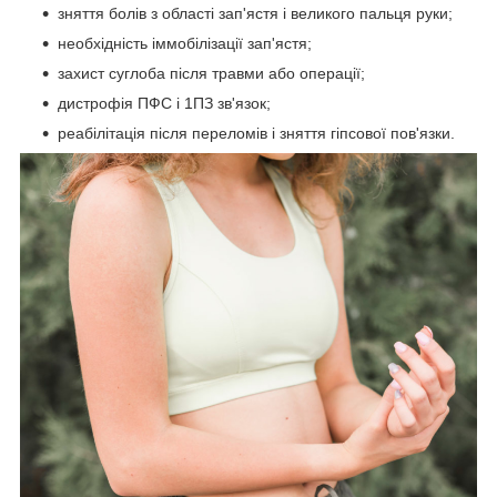
зняття болів з області зап'ястя і великого пальця руки;
необхідність іммобілізації зап'ястя;
захист суглоба після травми або операції;
дистрофія ПФС і 1ПЗ зв'язок;
реабілітація після переломів і зняття гіпсової пов'язки.