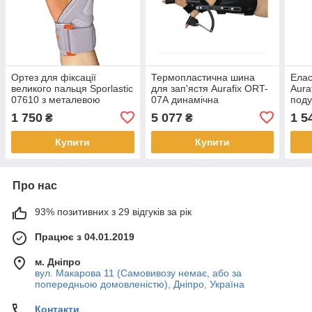
Ортез для фіксації
Термопластична шина
Елас
великого пальця Sporlastic
для зап'ястя Aurafix ORT-
Aura
07610 з металевою
07А динамічна
под
вставкою
1 750
5 077
1 5
₴
₴
Купити
Купити
Про нас
93% позитивних з 29 відгуків за рік
Працює з 04.01.2019
м. Дніпро
вул. Макарова 11 (Самовивозу немає, або за
попередньою домовленістю), Дніпро, Україна
Контакти