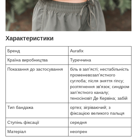
Характеристики
Бренд
Aurafix
Країна виробництва
Туреччина
Показання до застосування
біль в зап'ясті; нестабільність
променевозап'ястного
суглоба; після зняття гіпсу;
розтягнення зв'язок; синдром
зап'ястного каналу;
теносіновіт Де Кервіна; забій
Тип бандажа
ортез; зігріваючий; з
фіксацією великого пальця
Ступінь фіксації
середня
Матеріал
неопрен