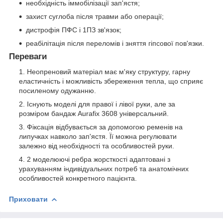
необхідність іммобілізації зап'ястя;
захист суглоба після травми або операції;
дистрофія ПФС і 1ПЗ зв'язок;
реабілітація після переломів і зняття гіпсової пов'язки.
Переваги
Неопреновий матеріал має м'яку структуру, гарну
еластичність і можливість збереження тепла, що сприяє
посиленому одужанню.
Існують моделі для правої і лівої руки, але за
розміром бандаж Aurafix 3608 універсальний.
Фіксація відбувається за допомогою ременів на
липучках навколо зап'ястя. Її можна регулювати
залежно від необхідності та особливостей руки.
2 моделюючі ребра жорсткості адаптовані з
урахуванням індивідуальних потреб та анатомічних
особливостей конкретного пацієнта.
Приховати