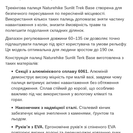
Трекінгова палиця Naturehike Sunlit Trek Base створена для
безпечного пересування по пересіченій місцевості.
Використання кількох таких палиць допомагає зняти частину
навантаження з колін, знизити ймовірність травм та
полегшити подолання складних ділянок.
Діапазон регулювання довжини 60–135 см дозволяє точно
підлаштувати палицю під зріст користувача та умови рельєфу.
Ця модель оптимальна для людини зростом до 190 см.
Конструкція палиці Naturehike Sunlit Terk Base виготовлена з
таких матеріалів:
Секції з алюмінієвого сплаву 6061.
Алюміній
демонструє високу міцність при малій вазі, завдяки чому
палиця витримує активні навантаження без обтяження
спорядження. Сплав стійкий до корозії, що особливо
важливо під час використання у вологому кліматі та
горах.
Наконечник з надміцної сталі.
Сталевий кінчик
забезпечує міцне зчеплення з каменями, ґрунтом та
льодом.
Руківʼя з EVA.
Ергономічне руківʼя зі спіненого EVA
повторює вигини долоні та перешкоджає ковзанню руки