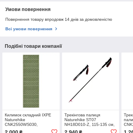
Умови повернення
Повернення товару впродовж 14 днів за домовленістю
Всі умови повернення
Подібні товари компанії
Килимок складний IXPE
Трекінгова палиця
Трек
Naturehike
Naturehike ST07
пали
CNK2550WS030,
NH18D010-Z, 115-135 см,
CNK2
алюмінієва плівка,
бордова
Base
2 000
2 940
1 2
₴
₴