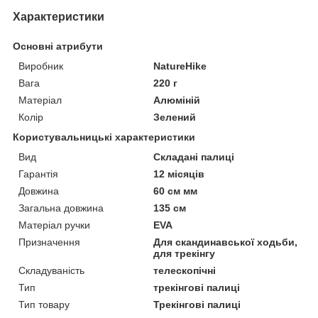
Характеристики
Основні атрибути
Виробник
NatureHike
Вага
220 г
Матеріал
Алюміній
Колір
Зелений
Користувальницькі характеристики
Вид
Складані палиці
Гарантія
12 місяців
Довжина
60 см мм
Загальна довжина
135 см
Матеріал ручки
EVA
Призначення
Для скандинавської ходьби,
для трекінгу
Складуваність
телескопічні
Тип
трекінгові палиці
Тип товару
Трекінгові палиці