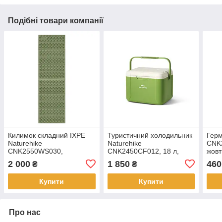
Подібні товари компанії
Килимок складний IXPE
Туристичний холодильник
Герм
Naturehike
Naturehike
CNK2
CNK2550WS030,
CNK2450CF012, 18 л,
жовт
алюмінієва плівка,
зелений
2 000
1 850
460
₴
₴
195x60x1.8 см, оливковий-
зелений
Купити
Купити
Про нас