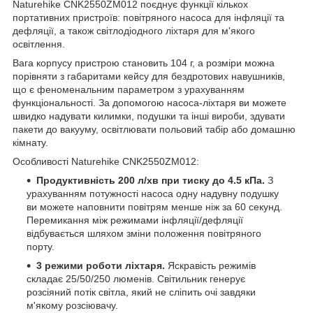
Naturehike CNK2550ZM012 поєднує функції кількох
портативних пристроїв: повітряного насоса для інфляції та
дефляції, а також світлодіодного ліхтаря для м'якого
освітлення.
Вага корпусу пристрою становить 104 г, а розміри можна
порівняти з габаритами кейсу для бездротових навушників,
що є феноменальним параметром з урахуванням
функціональності. За допомогою насоса-ліхтаря ви можете
швидко надувати килимки, подушки та інші вироби, здувати
пакети до вакууму, освітлювати польовий табір або домашню
кімнату.
Особливості Naturehike CNK2550ZM012:
Продуктивність 200 л/хв при тиску до 4.5 кПа.
З
урахуванням потужності насоса одну надувну подушку
ви можете наповнити повітрям менше ніж за 60 секунд.
Перемикання між режимами інфляції/дефляції
відбувається шляхом зміни положення повітряного
порту.
3 режими роботи ліхтаря.
Яскравість режимів
складає 25/50/250 люменів. Світильник генерує
розсіяний потік світла, який не сліпить очі завдяки
м'якому розсіювачу.