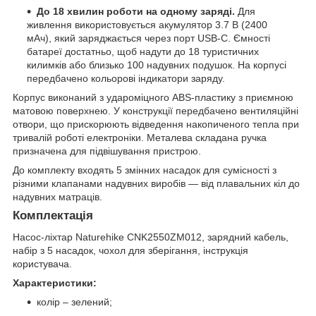
До 18 хвилин роботи на одному заряді.
Для
живлення використовується акумулятор 3.7 В (2400
мАч), який заряджається через порт USB-C. Ємності
батареї достатньо, щоб надути до 18 туристичних
килимків або близько 100 надувних подушок. На корпусі
передбачено кольорові індикатори заряду.
Корпус виконаний з удароміцного ABS-пластику з приємною
матовою поверхнею. У конструкції передбачено вентиляційні
отвори, що прискорюють відведення накопиченого тепла при
тривалій роботі електроніки. Металева складана ручка
призначена для підвішування пристрою.
До комплекту входять 5 змінних насадок для сумісності з
різними клапанами надувних виробів — від плавальних кіл до
надувних матраців.
Комплектація
Насос-ліхтар Naturehike CNK2550ZM012, зарядний кабель,
набір з 5 насадок, чохол для зберігання, інструкція
користувача.
Характеристики:
колір – зелений;