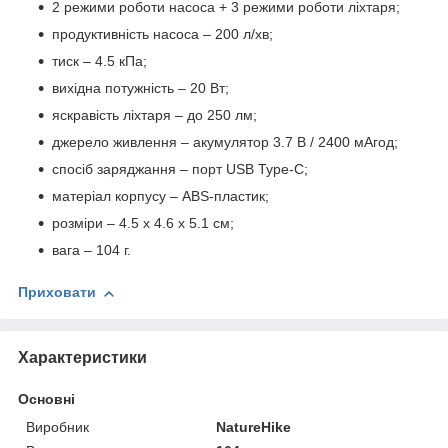
2 режими роботи насоса + 3 режими роботи ліхтаря;
продуктивність насоса – 200 л/хв;
тиск – 4.5 кПа;
вихідна потужність – 20 Вт;
яскравість ліхтаря – до 250 лм;
джерело живлення – акумулятор 3.7 В / 2400 мАгод;
спосіб заряджання – порт USB Type-C;
матеріал корпусу – ABS-пластик;
розміри – 4.5 х 4.6 х 5.1 см;
вага – 104 г.
Приховати
Характеристики
Основні
Виробник
NatureHike