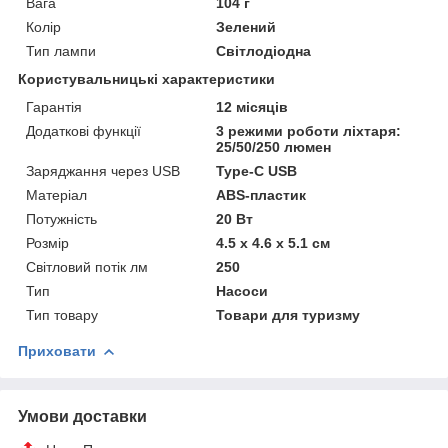
Вага
104 г
Колір
Зелений
Тип лампи
Світлодіодна
Користувальницькі характеристики
Гарантія
12 місяців
Додаткові функції
3 режими роботи ліхтаря:
25/50/250 люмен
Заряджання через USB
Type-C USB
Матеріал
ABS-пластик
Потужність
20 Вт
Розмір
4.5 х 4.6 х 5.1 см
Світловий потік лм
250
Тип
Насоси
Тип товару
Товари для туризму
Приховати
Умови доставки