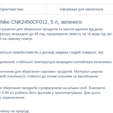
Характеристики
Інформація для замовлення
hike CNK2450CF012, 5 л, зеленого:
шення для зберігання продуктів та напоїв вдалині від дому.
ратуру всередині до 48 год, підтримуючи свіжість їжі та води під час
й на свіжому повітрі.
няється невибагливістю у догляді завдяки гладкій поверхні, яку
дтримання стабільної температури всередині контейнера незалежно
зпечним для зберігання харчових продуктів. Матеріал широко
їй гігієнічності, стійкості до появи плісняви та запобіганню
я зберігання продуктів з розрахунком на кількох осіб. Компактні
е 0,94 кг) роблять його зручним у транспортуванні. Для цього
є перенесення.
очинку на природі;