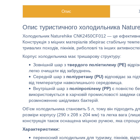
Опис
Опис туристичного холодильника Nature
Холодильник Naturehike CNK2450CF012 — це ефективне рі
Конструкція з міцних матеріалів зберігає стабільну темпе
тривалих походів, пікніків, риболовлі та інших активносте
Корпус холодильника має тришарову структуру:
Зовнішній шар з
твердого поліетилену (PE)
відріз
легко очищати від забруднень.
Середній шар з
поліуретану (PU)
відповідає за пі
від температури навколишнього середовища.
Внутрішній шар з
поліпропілену (PP)
є повністю бе
використовується в харчовій промисловості завдяки сво
розмноженню шкідливих бактерій.
Об'єм холодильника становить 5 л, тому він підходить дл
розміри корпусу (290 х 208 х 204 мм) та легка вага (лиш
конструкція також оснащена міцною ручкою, яка спрощу
Характеристики:
переносний холодильник для туризму, пікніків, відп