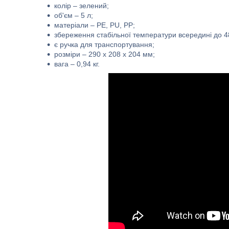
колір – зелений;
об'єм – 5 л;
матеріали – PE, PU, PP;
збереження стабільної температури всередині до 4
є ручка для транспортування;
розміри – 290 х 208 х 204 мм;
вага – 0,94 кг.