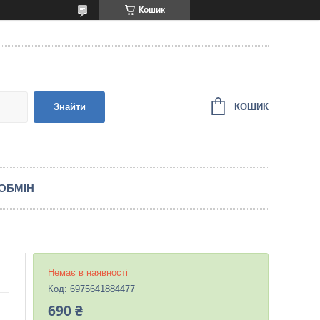
Кошик
КОШИК
Знайти
ОБМІН
Немає в наявності
Код:
6975641884477
690 ₴