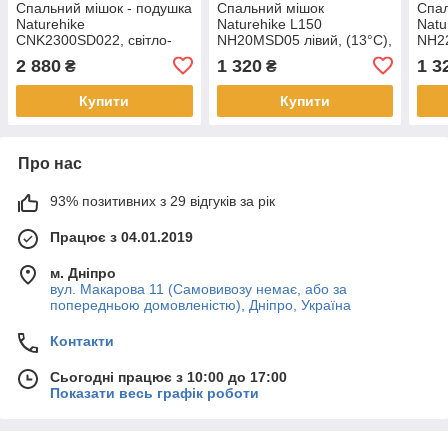
Спальний мішок - подушка
Спальний мішок
Спал
Naturehike
Naturehike L150
Natu
CNK2300SD022, світло-
NH20MSD05 лівий, (13°C),
NH22
сірий
бежевий
зел
2 880
1 320
1 3
₴
₴
Купити
Купити
Про нас
93% позитивних з 29 відгуків за рік
Працює з 04.01.2019
м. Дніпро
вул. Макарова 11 (Самовивозу немає, або за
попередньою домовленістю), Дніпро, Україна
Контакти
Сьогодні працює з 10:00 до 17:00
Показати весь графік роботи