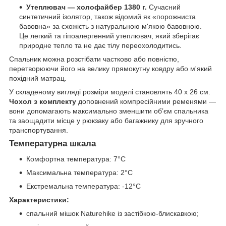
Утеплювач — холофайбер 1380 г.
Сучасний
синтетичний ізолятор, також відомий як «порожниста
бавовна» за схожість з натуральною м'якою бавовною.
Це легкий та гіпоалергенний утеплювач, який зберігає
природне тепло та не дає тілу переохолодитись.
Спальник можна розстібати частково або повністю,
перетворюючи його на велику прямокутну ковдру або м'який
похідний матрац.
У складеному вигляді розміри моделі становлять 40 х 26 см.
Чохол з комплекту
доповнений компресійними ременями —
вони допомагають максимально зменшити обʼєм спальника
та заощадити місце у рюкзаку або багажнику для зручного
транспортування.
Температурна шкала
Комфортна температура: 7°C
Максимальна температура: 2°C
Екстремальна температура: -12°C
Характеристики:
спальний мішок Naturehike із застібкою-блискавкою;