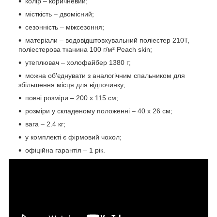
колір – коричневий;
місткість – двомісний;
сезонність – міжсезоння;
матеріали – водовідштовхувальний поліестер 210T,
поліестерова тканина 100 г/м² Peach skin;
утеплювач – холофайбер 1380 г;
можна обʼєднувати з аналогічним спальником для
збільшення місця для відпочинку;
повні розміри – 200 х 115 см;
розміри у складеному положенні – 40 х 26 см;
вага – 2.4 кг;
у комплекті є фірмовий чохол;
офіційна гарантія – 1 рік.