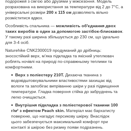
подорожей з сім'єю або друзями у міжсезоння. Модель
розрахована на використання за температури від 2 до 7°C, а
універсальні розміри
200 х 115 см
дозволяють вільно
розміститися вдвох.
Особливість спальника —
можливість об'єднання двох
таких виробів в один за допомогою застібок-блискавок
.
У такому разі ширина збільшується до 230 см, що ідеально
для 3-4 осіб.
Naturehike CNK2300019 продуманий до дрібниць:
зносостійкий верх, м'яка підкладка та якісний утеплювач
роблять ночівлі на природі по-справжньому теплими та
комфортними.
Верх з поліестеру 210T.
Дихаюча тканина з
водовідштовхувальними властивостями захищає від
вологи та запобігає випріванню шкіри у разі підвищення
температури. Гладка поверхня стійка до забруднень та
легко очищається.
Внутрішня підкладка з поліестерової тканини 100
г/м² з ефектом Peach skin.
Матеріал має бархатисту
поверхню, що нагадує персикову шкірку. Внаслідок
цього забезпечується максимальний комфорт при
контакті зі шкірою без ризику появи подразнень.