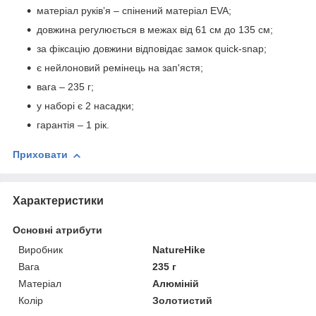
матеріал руківʼя – спінений матеріал EVA;
довжина регулюється в межах від 61 см до 135 см;
за фіксацію довжини відповідає замок quick-snap;
є нейлоновий ремінець на зап'ястя;
вага – 235 г;
у наборі є 2 насадки;
гарантія – 1 рік.
Приховати
Характеристики
Основні атрибути
Виробник
NatureHike
Вага
235 г
Матеріал
Алюміній
Колір
Золотистий