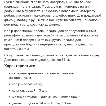
Руківʼя виконане зі спіненого матеріалу EVA, що вбирає
надлишки поту зі шкіри. Форма руківʼя повторює вигини
долоні, що в сукупності з нековзною поверхнею матеріалу
робить утримання максимально комфортним. Для додаткової
фіксації палиці в руці можна накинути на зап'ястя нейлоновий
ремінець з регульованою довжиною.
Набір доповнений парою насадок для пересування різним
рельєфом: ковпачок для ходьби по асфальтованій дорозі та
кам'янистій поверхні, а також кругла насадка для
проходження бруду та підкорення складних ландшафтів,
покритих снігом.
Секції трекінгової палиці компактно складаються одна в одну.
Довжина складеної моделі дорівнює 61 см.
Характеристики:
складана трекінгова палиця зі сталевим
наконечником;
колір – золотистий;
кількість секцій – 3 шт;
матеріал трубок – алюмінієвий сплав 6061;
діаметр трубок – 14 мм, 16 мм, 18 мм;