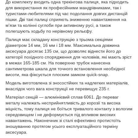
До комплекту входить одна трекінгова палиця, яка підходить
для використання як професійними мандрівниками, так і
туристами-любителями під час подолання довгих дистанцій
пішки. Дві такі палиці сприяють зниженню навантаження на
м'язи та колінні суглоби при активному русі, а також
полегшують ходьбу по нерівному рельєфу.
Палиця має складану конструкцію з трьома секціями
діаметром 14 мм, 16 мм і 18 мм. Максимальна довжина
аксесуара досягає 135 см, що дозволяє віднести його до
категорії похідного спорядження для чоловіків, які мають зріст
в межах 165-185 см. На поверхню трубок нанесена
сантиметрова шкала для точного встановлення необхідної
висоти, яка фіксується плоским замком quick-snap.
Модель виготовлена зі зносостійких та надлегких матеріалів,
внаслідок чого вага конструкції не перевищує 235 г.
Матеріал секцій — алюмінієвий сплав 6061. До переваг
металу належать несприйнятливість до корозії та висока
міцність, тому палиця не боїться тривалого контакту з вологим
середовищем і не деформується під впливом високих
навантажень. Наконечник зі сталі ефективно протистоїть
зношуванню протягом усього експлуатаційного терміну
аксесуара.