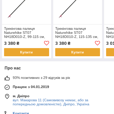
Трекінгова палиця
Трекінгова палиця
Трек
Naturehike ST07
Naturehike ST07
Natu
NH18D010-Z, 99-115 см,
NH18D010-Z, 115-135 см,
NH18
бордова
бордова
бор
3 380
3 380
3 0
₴
₴
Купити
Купити
Про нас
93% позитивних з 29 відгуків за рік
Працює з 04.01.2019
м. Дніпро
вул. Макарова 11 (Самовивозу немає, або за
попередньою домовленістю), Дніпро, Україна
Контакти