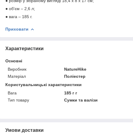
● розмір у зібраному вигляді 18,4 х 8 х 17 см;
● об'єм – 2,6 л;
● вага – 185 г.
Приховати
Характеристики
Основні
Виробник
NatureHike
Матеріал
Поліестер
Користувальницькі характеристики
Вага
185 г г
Тип товару
Сумки та валізи
Умови доставки