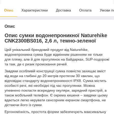
Опис
Характеристики
Доставка
Оплата
Умови п
Опис
Опис сумки водонепроникної Naturehike
CNK2300BS016, 2,6 л, темно-зеленої
Цей унікальний брендовий продукт від Naturehike,
водонепроникна сумка буде відмінним рішенням не тільки
для пляжу, але й для прогулянок на байдарках, SUP-подорожі
та там, де є ризик промокання речей.
Завдяки особливій конструкції сумка повністю захищає вміст
від води на глибині до 20 метрів протягом 30 хвилин, що
відповідає стандарту водонепроникності IPX8. Сумка містить
особисті речі, які необхідні під час прогулянки. Можна
упевнено покласти всередину окуляри, зарядний пристрій, а
також мобільний телефон. Є окрема кишеня – завдяки цьому
вдається легко керувати сенсорним екраном смартфона, не
дістаючи його із сумки.
Ергономічність, простота форми забезпечують максимальну