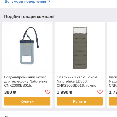
Всі умови повернення
Подібні товари компанії
Водонепроникний чохол
Спальник з капюшоном
Кили
для телефону Naturehike
Naturehike LD350
Natu
CNK2300BS015,
CNK2300SD016, темно-
CNK
блакитний
зелений
алюм
380
1 990
1 7
₴
₴
200x
блак
Купити
Купити