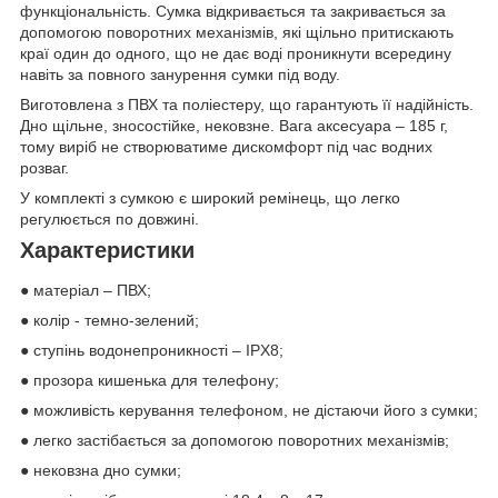
функціональність. Сумка відкривається та закривається за
допомогою поворотних механізмів, які щільно притискають
краї один до одного, що не дає воді проникнути всередину
навіть за повного занурення сумки під воду.
Виготовлена з ПВХ та поліестеру, що гарантують її надійність.
Дно щільне, зносостійке, нековзне. Вага аксесуара – 185 г,
тому виріб не створюватиме дискомфорт під час водних
розваг.
У комплекті з сумкою є широкий ремінець, що легко
регулюється по довжині.
Характеристики
● матеріал – ПВХ;
● колір - темно-зелений;
● ступінь водонепроникності – IPX8;
● прозора кишенька для телефону;
● можливість керування телефоном, не дістаючи його з сумки;
● легко застібається за допомогою поворотних механізмів;
● нековзна дно сумки;