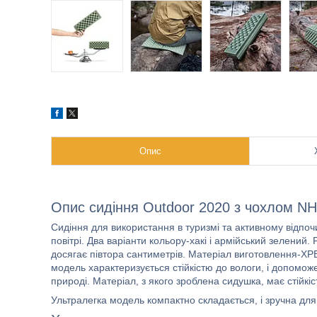
Опис
Опис сидіння Outdoor 2020 з чохлом N
Сидіння для використання в туризмі та активному відпо
повітрі. Два варіанти кольору-хакі і армійський зелений
досягає півтора сантиметрів. Матеріал виготовлення-XPE
модель характеризується стійкістю до вологи, і допомож
природі. Матеріал, з якого зроблена сидушка, має стійкіс
Ультралегка модель компактно складається, і зручна дл