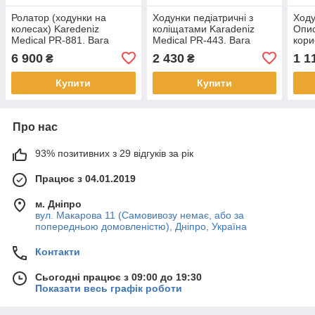
Ролатор (ходунки на
Ходунки педіатричні з
Ходу
колесах) Karedeniz
коліщатами Karadeniz
Опис
Medical PR-881. Вага
Medical PR-443. Вага
кори
користувача (max): 120 кг
користувача (max): 120
6 900
2 430
1 1
₴
₴
Купити
Купити
Про нас
93% позитивних з 29 відгуків за рік
Працює з 04.01.2019
м. Дніпро
вул. Макарова 11 (Самовивозу немає, або за
попередньою домовленістю), Дніпро, Україна
Контакти
Сьогодні працює з 09:00 до 19:30
Показати весь графік роботи