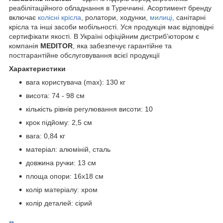
реабілітаційного обладнання в Туреччині. Асортимент бренду
включає
колісні крісла
, ролатори, ходунки,
милиці
, санітарні
крісла та інші засоби мобільності. Уся продукція має відповідні
сертифікати якості. В Україні офіційним дистриб’ютором є
компанія
MEDITOR
, яка забезпечує гарантійне та
постгарантійне обслуговування всієї продукції
Характеристики
вага користувача (max): 130 кг
висота: 74 - 98 см
кількість рівнів регулювання висоти: 10
крок підйому: 2,5 см
вага: 0,84 кг
матеріал: алюміній, сталь
довжина ручки: 13 см
площа опори: 16х18 см
колір матеріалу: хром
колір деталей: сірий