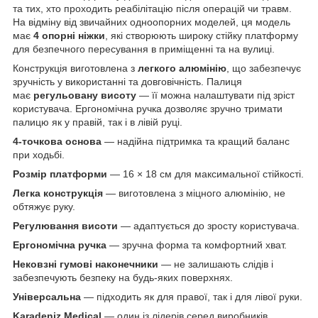
та тих, хто проходить реабілітацію після операцій чи травм.
На відміну від звичайних одноопорних моделей, ця модель
має
4 опорні ніжки
, які створюють широку стійку платформу
для безпечного пересування в приміщенні та на вулиці.
Конструкція виготовлена з
легкого алюмінію
, що забезпечує
зручність у використанні та довговічність. Палиця
має
регульовану висоту
— її можна налаштувати під зріст
користувача. Ергономічна ручка дозволяє зручно тримати
палицю як у правій, так і в лівій руці.
4-точкова основа
— надійна підтримка та кращий баланс
при ходьбі.
Розмір платформи
— 16 × 18 см для максимальної стійкості.
Легка конструкція
— виготовлена з міцного алюмінію, не
обтяжує руку.
Регулювання висоти
— адаптується до зросту користувача.
Ергономічна ручка
— зручна форма та комфортний хват.
Нековзні гумові наконечники
— не залишають слідів і
забезпечують безпеку на будь-яких поверхнях.
Універсальна
— підходить як для правої, так і для лівої руки.
Karadeniz Medical
— один із лідерів серед виробників