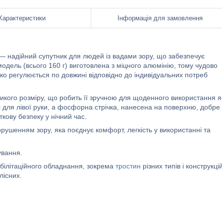
Характеристики
Інформація для замовлення
— надійний супутник для людей із вадами зору, що забезпечує
модель (всього 160 г) виготовлена з міцного алюмінію, тому чудово
егко регулюється по довжині відповідно до індивідуальних потреб
кого розміру, що робить її зручною для щоденного використання я
к і для лівої руки, а фосфорна стрічка, нанесена на поверхню, добре
ткову безпеку у нічний час.
рушенням зору, яка поєднує комфорт, легкість у використанні та
ування.
білітаційного обладнання, зокрема
тростин
різних типів і конструкцій
олісних.