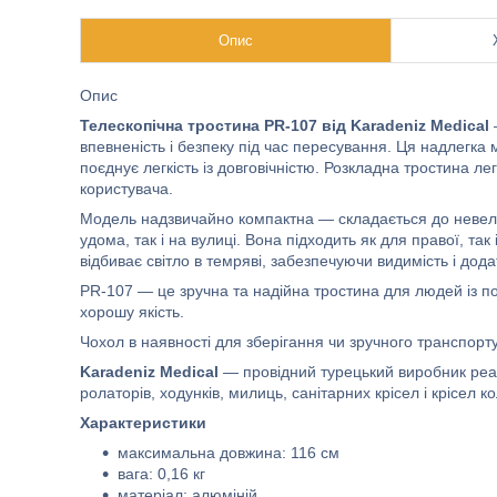
Опис
Опис
Телескопічна тростина PR-107 від Karadeniz Medical
впевненість і безпеку під час пересування. Ця надлегка 
поєднує легкість із довговічністю. Розкладна тростина л
користувача.
Модель надзвичайно компактна — складається до невели
удома, так і на вулиці. Вона підходить як для правої, та
відбиває світло в темряві, забезпечуючи видимість і дода
PR-107 — це зручна та надійна тростина для людей із по
хорошу якість.
Чохол в наявності для зберігання чи зручного транспорт
Karadeniz Medical
— провідний турецький виробник реа
ролаторів, ходунків, милиць, санітарних крісел і крісел к
Характеристики
максимальна довжина: 116 см
вага: 0,16 кг
матеріал: алюміній