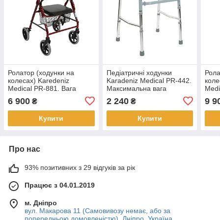
Ролатор (ходунки на
Педіатричні ходунки
Рола
колесах) Karedeniz
Karadeniz Medical PR-442.
коле
Medical PR-881. Вага
Максимальна вага
Medi
користувача (max): 120 кг
користувача: 120 кг
кори
6 900
2 240
9 9
₴
₴
Купити
Купити
Про нас
93% позитивних з 29 відгуків за рік
Працює з 04.01.2019
м. Дніпро
вул. Макарова 11 (Самовивозу немає, або за
попередньою домовленістю), Дніпро, Україна