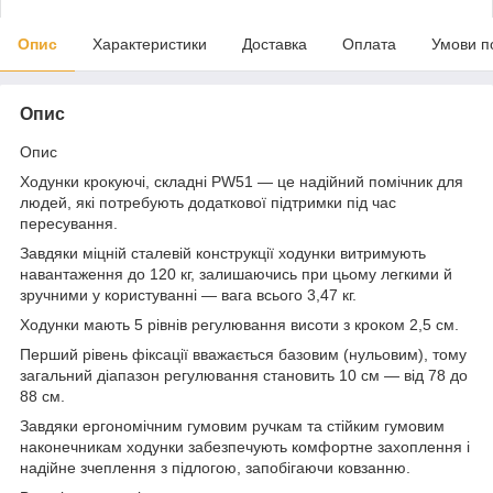
Опис
Характеристики
Доставка
Оплата
Умови п
Опис
Опис
Ходунки крокуючі, складні PW51 — це надійний помічник для
людей, які потребують додаткової підтримки під час
пересування.
Завдяки міцній сталевій конструкції ходунки витримують
навантаження до 120 кг, залишаючись при цьому легкими й
зручними у користуванні — вага всього 3,47 кг.
Ходунки мають 5 рівнів регулювання висоти з кроком 2,5 см.
Перший рівень фіксації вважається базовим (нульовим), тому
загальний діапазон регулювання становить 10 см — від 78 до
88 см.
Завдяки ергономічним гумовим ручкам та стійким гумовим
наконечникам ходунки забезпечують комфортне захоплення і
надійне зчеплення з підлогою, запобігаючи ковзанню.