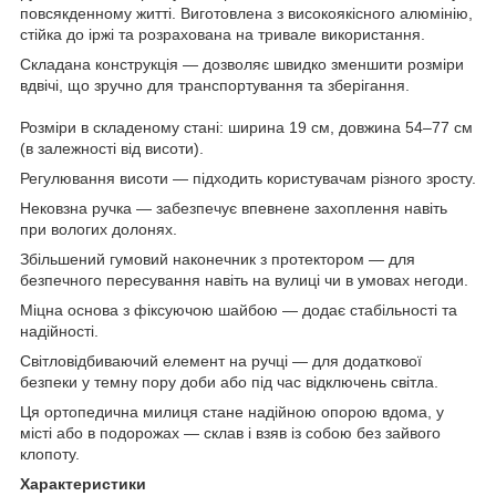
повсякденному житті. Виготовлена з високоякісного алюмінію,
стійка до іржі та розрахована на тривале використання.
Складана конструкція — дозволяє швидко зменшити розміри
вдвічі, що зручно для транспортування та зберігання.
Розміри в складеному стані: ширина 19 см, довжина 54–77 см
(в залежності від висоти).
Регулювання висоти — підходить користувачам різного зросту.
Нековзна ручка — забезпечує впевнене захоплення навіть
при вологих долонях.
Збільшений гумовий наконечник з протектором — для
безпечного пересування навіть на вулиці чи в умовах негоди.
Міцна основа з фіксуючою шайбою — додає стабільності та
надійності.
Світловідбиваючий елемент на ручці — для додаткової
безпеки у темну пору доби або під час відключень світла.
Ця ортопедична милиця стане надійною опорою вдома, у
місті або в подорожах — склав і взяв із собою без зайвого
клопоту.
Характеристики