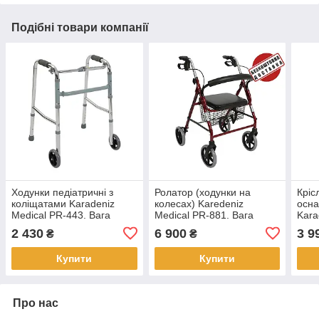
Подібні товари компанії
Ходунки педіатричні з
Ролатор (ходунки на
Кріс
коліщатами Karadeniz
колесах) Karedeniz
осна
Medical PR-443. Вага
Medical PR-881. Вага
Kara
користувача (max): 120
користувача (max): 120 кг
Нава
2 430
6 900
3 9
₴
₴
кг
Купити
Купити
Про нас