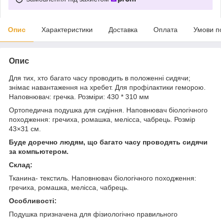
Опис
Характеристики
Доставка
Оплата
Умови п
Опис
Для тих, хто багато часу проводить в положенні сидячи;
знімає навантаження на хребет. Для профілактики геморою.
Наповнювач: гречка. Розміри: 430 * 310 мм
Ортопедична подушка для сидіння. Наповнювач біологічного
походження: гречиха, ромашка, мелісса, чабрець. Розмір
43×31 см.
Буде доречно людям, що багато часу проводять сидячи
за компьютером.
Склад:
Тканина- текстиль. Наповнювач біологічного походження:
гречиха, ромашка, мелісса, чабрець.
Особливості:
Подушка призначена для фізиологічно правильного