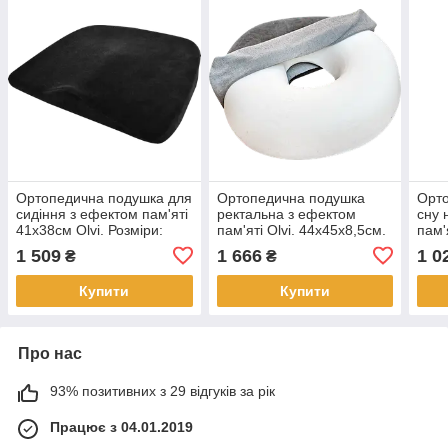
Ортопедична подушка для
Ортопедична подушка
Орто
сидіння з ефектом пам'яті
ректальна з ефектом
сну 
41х38см Olvi. Розміри:
пам'яті Olvi. 44х45х8,5см.
пам'
41*38*9 см.
Для профілактики
см.
1 509
1 666
1 0
₴
₴
геморою.
Купити
Купити
Про нас
93% позитивних з 29 відгуків за рік
Працює з 04.01.2019