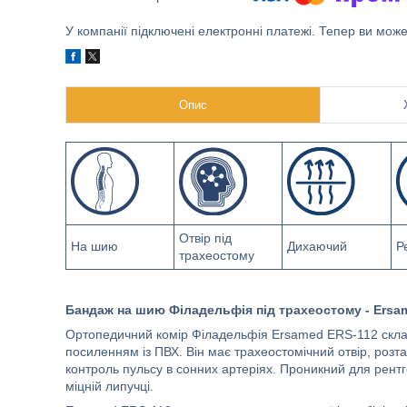
У компанії підключені електронні платежі. Тепер ви мож
Опис
Отвір під
На шию
Дихаючий
Р
трахеостому
Бандаж на шию Філадельфія під трахеостому - Ersa
Ортопедичний комір Філадельфія Ersamed ERS-112 склада
посиленням із ПВХ. Він має трахеостомічний отвір, розта
контроль пульсу в сонних артеріях. Проникний для рент
міцній липучці.