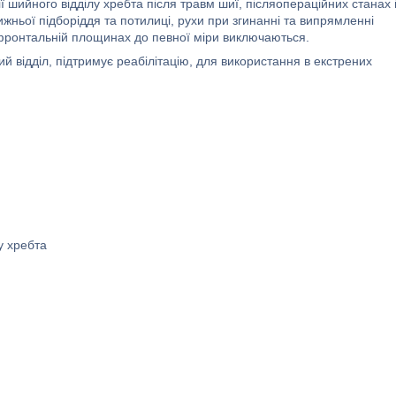
 шийного відділу хребта після травм шиї, післяопераційних станах 
ижньої підборіддя та потилиці, рухи при згинанні та випрямленні
 фронтальній площинах до певної міри виключаються.
ий відділ, підтримує реабілітацію, для використання в екстрених
у хребта