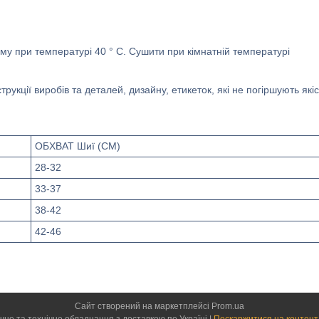
жиму при температурі 40 ° C. Сушити при кімнатній температурі
укції виробів та деталей, дизайну, етикеток, які не погіршують якіс
ОБХВАТ Шиї (CM)
28-32
33-37
38-42
42-46
Сайт створений на маркетплейсі
Prom.ua