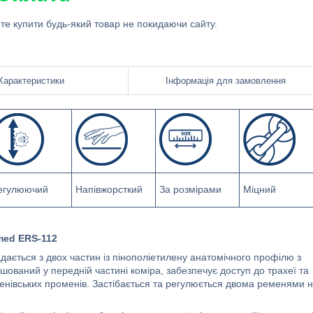
ете купити будь-який товар не покидаючи сайту.
Характеристики
Інформація для замовлення
егулюючий
Напівжорсткий
За розмірами
Міцний
med ERS-112
ється з двох частин із пінополіетилену анатомічного профілю з
шований у передній частині коміра, забезпечує доступ до трахеї та
генівських променів. Застібається та регулюється двома ременями 