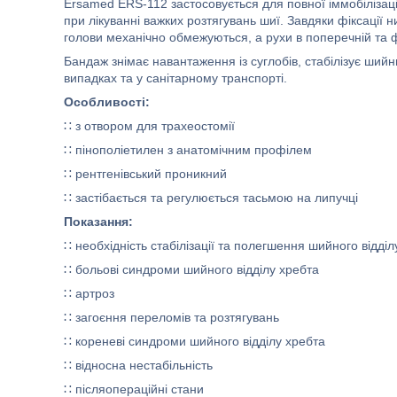
Ersamed ERS-112 застосовується для повної іммобілізації
при лікуванні важких розтягувань шиї. Завдяки фіксації н
голови механічно обмежуються, а рухи в поперечній та
Бандаж знімає навантаження із суглобів, стабілізує шийн
випадках та у санітарному транспорті.
Особливості:
∷ з отвором для трахеостомії
∷ пінополіетилен з анатомічним профілем
∷ рентгенівський проникний
∷ застібається та регулюється тасьмою на липучці
Показання:
∷ необхідність стабілізації та полегшення шийного відділ
∷ больові синдроми шийного відділу хребта
∷ артроз
∷ загоєння переломів та розтягувань
∷ кореневі синдроми шийного відділу хребта
∷ відносна нестабільність
∷ післяопераційні стани