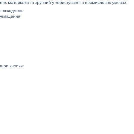
них матеріалів та зручний у користуванні в промислових умовах:
а пошкоджень
ереміщення
тири кнопки: