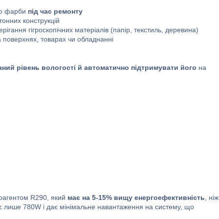
або фарби
під час ремонту
онних конструкцій
рігання гігроскопічних матеріалів (папір, текстиль, деревина)
 на поверхнях, товарах чи обладнанні
ний рівень вологості й автоматично підтримувати його
на
оагентом R290, який
має на 5-15% вищу енергоефективність
, ніж
є лише 780W і дає мінімальне навантаження на систему, що