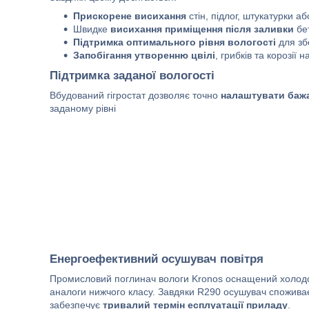
Прискорене висихання
стін, підлог, штукатурки 
Швидке
висихання приміщення після заливки
бет
Підтримка оптимального рівня вологості
для збе
Запобігання утворенню цвілі
, грибків та корозії
Підтримка заданої вологості
Вбудований гігростат дозволяє точно
налаштувати бажа
заданому рівні
Енергоефективний
осушувач повітря
Промисловий поглинач вологи Kronos оснащений холод
аналоги нижчого класу. Завдяки R290 осушувач спожива
забезпечує
тривалий термін есплуатації приладу
.