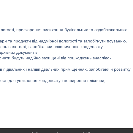
логості, прискорення висихання будівельних та оздоблювальних
ри та продукти від надмірної вологості та запобігнути псуванню.
ень вологості, запобігаючи накопиченню конденсату.
рхівних документів.
онати будуть надійно захищені від пошкоджень внаслідок
 підвальних і напівпідвальних приміщеннях, запобігаючи розвитку
ості для уникнення конденсату і поширення плісняви,