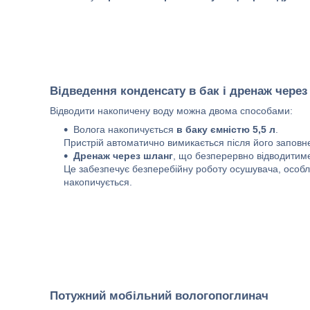
Відведення конденсату
в бак і дренаж через
Відводити накопичену воду можна двома способами:
Волога накопичується
в баку ємністю 5,5 л
.
Пристрій автоматично вимикається після його заповне
Дренаж через шланг
, що безперервно відводитиме
Це забезпечує безперебійну роботу осушувача, особ
накопичується.
Потужний мобільний вологопоглинач