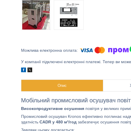
У компанії підключені електронні платежі. Тепер ви мож
Опис
Мобільний промисловий осушувач повіт
Високопродуктивне осушення
повітря у великих при
Промисловий осушувач Kronos ефективно поглинає надм
здатність
CADR у 480 м³/год
забезпечує осушення повіт
Завдяки цьому досягається: