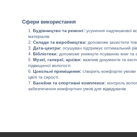
Сфери використання
Будівництво та ремонт:
усунення надлишкової во
матеріалів
Склади та виробництва:
допоможе захистити това
Дата-центри:
осушувач підтримує оптимальний рів
Бібліотеки:
допоможе уникнути псуванню книг та а
Музеї, галереї, архіви:
важливі документи та експ
підвищеної вологості.
Цокольні приміщення:
створить комфортні умови в
цвілі та сирості.
Басейни та спортивні комплекси:
контроль волог
забезпечення комфортних умов для відвідувачів.