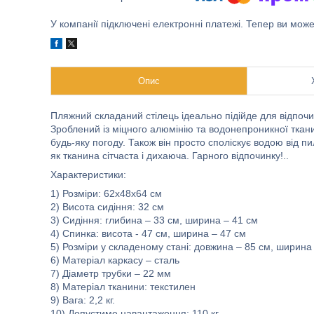
У компанії підключені електронні платежі. Тепер ви мож
Опис
Пляжний складаний стілець ідеально підійде для відпочи
Зроблений із міцного алюмінію та водонепроникної ткани
будь-яку погоду. Також він просто споліскує водою від пи
як тканина сітчаста і дихаюча. Гарного відпочинку!..
Характеристики:
1) Розміри: 62x48x64 см
2) Висота сидіння: 32 см
3) Сидіння: глибина – 33 см, ширина – 41 см
4) Спинка: висота - 47 см, ширина – 47 см
5) Розміри у складеному стані: довжина – 85 см, ширина 
6) Матеріал каркасу – сталь
7) Діаметр трубки – 22 мм
8) Матеріал тканини: текстилен
9) Вага: 2,2 кг.
10) Допустиме навантаження: 110 кг.