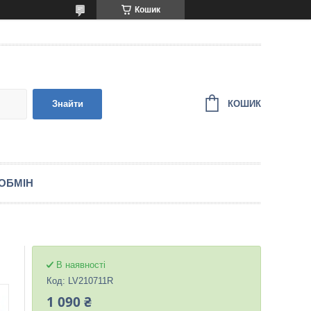
Кошик
КОШИК
Знайти
ОБМІН
В наявності
Код:
LV210711R
1 090 ₴