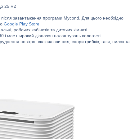
до 25 м2
 після завантаження програми Mycond. Для цього необхідно
бо
Google Play Store
льні, робочих кабінетів та дитячих кімнаті
0 і має широкий діапазон налаштувань вологості
уднення повітря, включаючи пил, спори грибків, гази, пилок та