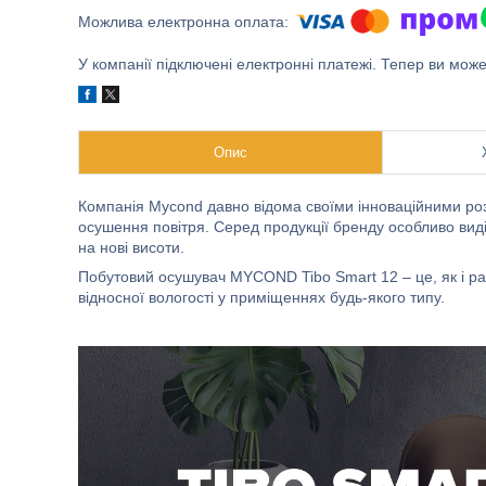
У компанії підключені електронні платежі. Тепер ви мож
Опис
Компанія Mycond давно відома своїми інноваційними ро
осушення повітря. Серед продукції бренду особливо виді
на нові висоти.
Побутовий осушувач MYCOND Tibo Smart 12 – це, як і р
відносної вологості у приміщеннях будь-якого типу.