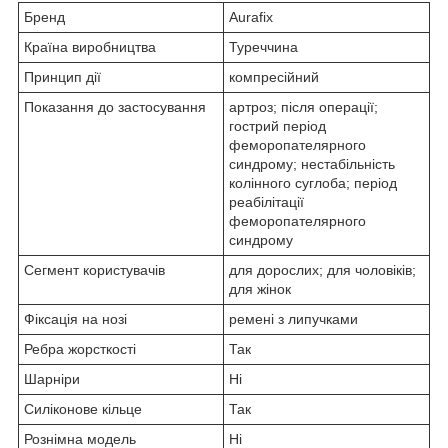
Бренд
Aurafix
Країна виробництва
Туреччина
Принцип дії
компресійний
Показання до застосування
артроз; після операції;
гострий період
феморопателярного
синдрому; нестабільність
колінного суглоба; період
реабілітації
феморопателярного
синдрому
Сегмент користувачів
для дорослих; для чоловіків;
для жінок
Фіксація на нозі
ремені з липучками
Ребра жорсткості
Так
Шарніри
Ні
Силіконове кільце
Так
Рознімна модель
Ні