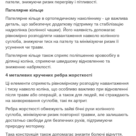
патели, знижуючи ризик перегріву і пітливості.
Пателярне кільце
Пателярне кільце в ортопедичному наколіннику - це важлива
деталь, що забезпечує додаткову підтримку та стабілізацію
надколінка (колінної чашки). Його наявність допомагає
рівномірно розподіляти навантаження навколо колінного
суглоба, знижуючи тиск на пателу та мінімізуючи ризик її
усунення чи травм.
Пателярне кільце також сприяє поліпшенню кровообігу в
ділянці коліна, сприяючи швидшому відновленню та
зниженню набряклості.
4 металевих кручених ребра жорсткості
Ці елементи сприяють рівномірному розподілу навантаження
і тиску навколо коліна, що особливо важливо при відновленні
після травм або операцій, а також для людей, які страждають
на захворювання суглобів, такі як артрит.
Ребра жорсткості обмежують зайві бічні рухи колінного
суглоба, мінімізуючи ризик повторної травми, але залишають
достатньо свободи для безпечних рухів, підтримуючи
природну моторику.
Така конструкція також допомагає знизити болючі відчуття,