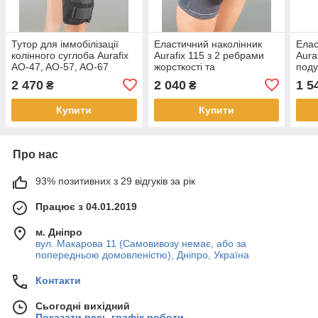
Тутор для іммобілізації
Еластичний наколінник
Елас
колінного суглоба Aurafix
Aurafix 115 з 2 ребрами
Aura
AO-47, AO-57, AO-67
жорсткості та
под
латеральним ременем
2 470
2 040
1 5
₴
₴
Купити
Купити
Про нас
93% позитивних з 29 відгуків за рік
Працює з 04.01.2019
м. Дніпро
вул. Макарова 11 (Самовивозу немає, або за
попередньою домовленістю), Дніпро, Україна
Контакти
Сьогодні вихідний
Показати весь графік роботи