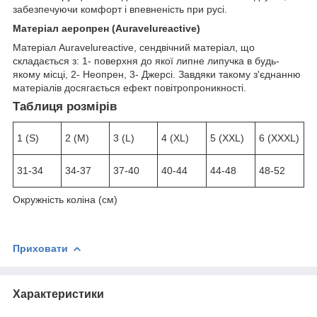
забезпечуючи комфорт і впевненість при русі.
Матеріал аеропрен (Auravelureactive)
Матеріал Auravelureactive, сендвічний матеріал, що
складається з: 1- поверхня до якої липне липучка в будь-
якому місці, 2- Неопрен, 3- Джерсі. Завдяки такому з'єднанню
матеріалів досягається ефект повітропроникності.
Таблиця розмірів
1 (S)
2 (M)
3 (L)
4 (XL)
5 (XXL)
6 (XXXL)
31-34
34-37
37-40
40-44
44-48
48-52
Окружність коліна (см)
Приховати
Характеристики