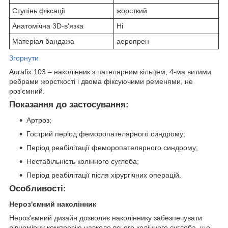
Ступінь фіксації
жорсткий
Анатомічна 3D-в'язка
Ні
Матеріал бандажа
аеропрен
Згорнути
Aurafix 103 – наколінник з пателярним кільцем, 4-ма витими
ребрами жорсткості і двома фіксуючими ременями, не
роз'ємний.
Показання до застосування:
Артроз;
Гострий період феморопателярного синдрому;
Період реабілітації феморопателярного синдрому;
Нестабільність колінного суглоба;
Період реабілітації після хірургічних операцій.
Особливості:
Нероз'ємний наколінник
Нероз'ємний дизайн дозволяє наколіннику забезпечувати
рівномірну компресію навколо всього колінного суглоба, що