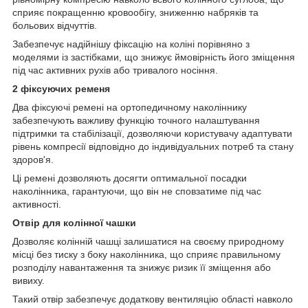
сприяє покращенню кровообігу, зниженню набряків та
больових відчуттів.
Забезпечує надійнішу фіксацію на коліні порівняно з
моделями із застібками, що знижує ймовірність його зміщення
під час активних рухів або тривалого носіння.
2 фіксуючих ременя
Два фіксуючі ремені на ортопедичному наколіннику
забезпечують важливу функцію точного налаштування
підтримки та стабілізації, дозволяючи користувачу адаптувати
рівень компресії відповідно до індивідуальних потреб та стану
здоров'я.
Ці ремені дозволяють досягти оптимальної посадки
наколінника, гарантуючи, що він не сповзатиме під час
активності.
Отвір для колінної чашки
Дозволяє колінній чашці залишатися на своєму природному
місці без тиску з боку наколінника, що сприяє правильному
розподілу навантаження та знижує ризик її зміщення або
вивиху.
Такий отвір забезпечує додаткову вентиляцію області навколо