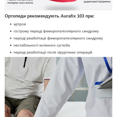
Ортопеди рекомендують Aurafix 103 при:
артрозі
гострому періоді феморопателлярного синдрому
періоді реабілітації феморопателлярного синдрому
нестабільності колінного суглоба
періоді реабілітації після хірургічних операцій.