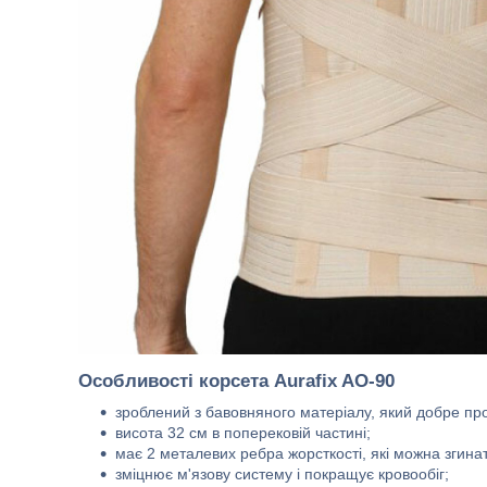
Особливості корсета Aurafix AO-90
зроблений з бавовняного матеріалу, який добре про
висота 32 см в поперековій частині;
має 2 металевих ребра жорсткості, які можна згинат
зміцнює м'язову систему і покращує кровообіг;