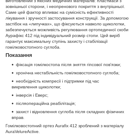
виготовлений з якісних медичних матеріалів: пластмаси з
зовнішньої сторони, і неопренового покриття з внутрішньої.
Саме цей фактор впливає на сумісність ефективності
лікування і зручності застосування конструкції. За допомогою
застібок на «липучках», що фіксуються навколо щиколотки,
забезпечується можливість регулювання ортопедичної скоби
Аурафікс 412 під індивідуальний розмір стопи. Цей виріб
гарантує максимальну ступінь захисту і стабілізації
гомілковостопного суглоба.
Показання
фіксація гомілкостопа після зняття гіпсової пов'язки;
хронічна нестабільність гомілковостопного суглоба;
необхідність компресії і підтримки під час
викривлення щиколотки;
інверсія і Еверс;
післяопераційна реабілітація;
захист і відновлення суглоба після складних фізичних
вправ.
Гомілковостопний ортез Aurafix 412 зроблений з матеріалу
AuraVelureActive.