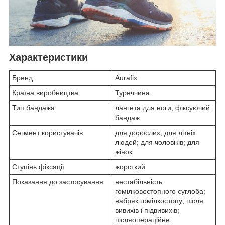
Характеристики
Бренд
Aurafix
Країна виробництва
Туреччина
Тип бандажа
лангета для ноги; фіксуючий
бандаж
Сегмент користувачів
для дорослих; для літніх
людей; для чоловіків; для
жінок
Ступінь фіксації
жорсткий
Показання до застосування
нестабільність
гомілковостопного суглоба;
набряк гомілкостопу; після
вивихів і підвивихів;
післяопераційне