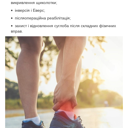
викривлення щиколотки;
інверсія і Еверс;
післяопераційна реабілітація;
захист і відновлення суглоба після складних фізичних
вправ.