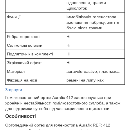
відновлення; травми
щиколоток
Функції
іммобілізація голеностопа;
зменшення набряку; зняття
болю після травми
Ребра жорсткості
Ні
Силіконові вставки
Ні
Подпяточнік в комплекті
Ні
Зігріваючий ефект
Ні
Матеріал
аuravelureactive, пластмаса
Фіксація на нозі
ремені на липучках
Згорнути
Гомілковостопний ортез Aurafix 412 застосовується при
хронічній нестабільності гомілковостопного суглоба, а також
для підтримки суглоба під час викривлення щиколотки.
Особливості
Ортопедичний ортез для голеностопа Aurafix REF: 412