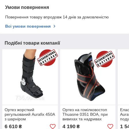
Умови повернення
Повернення товару впродовж 14 днів за домовленістю
Всі умови повернення
Подібні товари компанії
Ортез жорсткий
Ортез на гомілковостоп
Елас
регульований Aurafix 450А
Thuasne 0351 BOA, при
Aura
з шарніром
вивихах та надривах
под
зв'язок, відновлення після
6 610
4 190
1 5
₴
₴
трам, для фізичних