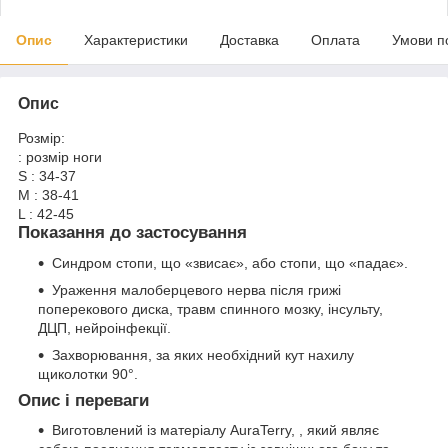
Опис
Характеристики
Доставка
Оплата
Умови п
Опис
Розмір:
:
розмір ноги
S
:
34-37
M
:
38-41
L
:
42-45
Показання до застосування
Синдром стопи, що «звисає», або стопи, що «падає».
Ураження малоберцевого нерва після грижі
поперекового диска, травм спинного мозку, інсульту,
ДЦП, нейроінфекції.
Захворювання, за яких необхідний кут нахилу
щиколотки 90°.
Опис і переваги
Виготовлений із матеріалу
AuraTerry,
, який являє