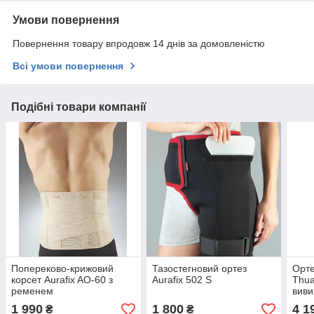
Умови повернення
Повернення товару впродовж 14 днів за домовленістю
Всі умови повернення
Подібні товари компанії
Попереково-крижовий
Тазостегновий ортез
Орте
корсет Aurafix AO-60 з
Aurafix 502 S
Thua
ременем
виви
зв'я
1 990
1 800
4 1
₴
₴
трам