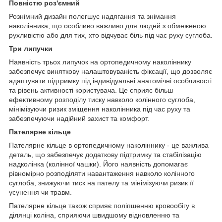
Повністю роз'ємний
Рознімний дизайн полегшує надягання та знімання
наколінника, що особливо важливо для людей з обмеженою
рухливістю або для тих, хто відчуває біль під час руху суглоба.
Три липучки
Наявність трьох липучок на ортопедичному наколіннику
забезпечує виняткову налаштовуваність фіксації, що дозволяє
адаптувати підтримку під індивідуальні анатомічні особливості
та рівень активності користувача. Це сприяє більш
ефективному розподілу тиску навколо колінного суглоба,
мінімізуючи ризик зміщення наколінника під час руху та
забезпечуючи надійний захист та комфорт.
Пателярне кільце
Пателярне кільце в ортопедичному наколіннику - це важлива
деталь, що забезпечує додаткову підтримку та стабілізацію
надколінка (колінної чашки). Його наявність допомагає
рівномірно розподіляти навантаження навколо колінного
суглоба, знижуючи тиск на пателу та мінімізуючи ризик її
усунення чи травм.
Пателярне кільце також сприяє поліпшенню кровообігу в
ділянці коліна, сприяючи швидшому відновленню та