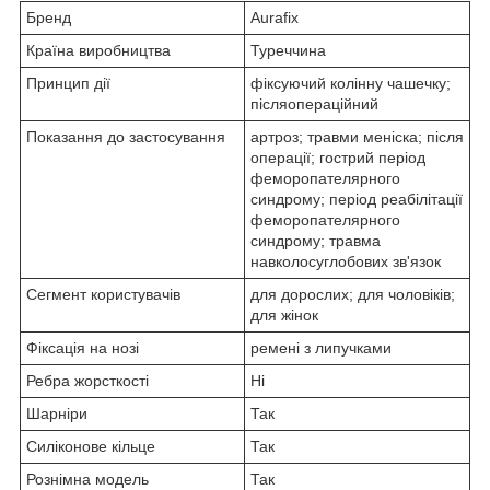
Бренд
Aurafix
Країна виробництва
Туреччина
Принцип дії
фіксуючий колінну чашечку;
післяопераційний
Показання до застосування
артроз; травми меніска; після
операції; гострий період
феморопателярного
синдрому; період реабілітації
феморопателярного
синдрому; травма
навколосуглобових зв'язок
Сегмент користувачів
для дорослих; для чоловіків;
для жінок
Фіксація на нозі
ремені з липучками
Ребра жорсткості
Ні
Шарніри
Так
Силіконове кільце
Так
Рознімна модель
Так