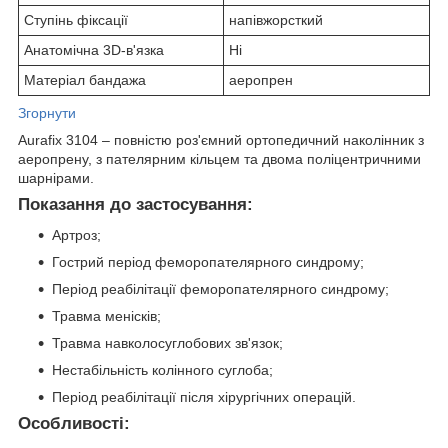
Ступінь фіксації
напівжорсткий
Анатомічна 3D-в'язка
Ні
Матеріал бандажа
аеропрен
Згорнути
Aurafix 3104 – повністю роз'ємний ортопедичний наколінник з
аеропрену, з пателярним кільцем та двома поліцентричними
шарнірами.
Показання до застосування:
Артроз;
Гострий період феморопателярного синдрому;
Період реабілітації феморопателярного синдрому;
Травма менісків;
Травма навколосуглобових зв'язок;
Нестабільність колінного суглоба;
Період реабілітації після хірургічних операцій.
Особливості: