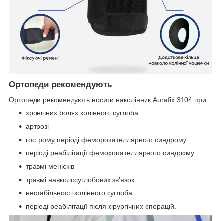
Ортопеди рекомендують
Ортопеди рекомендують носити наколінник Aurafix 3104 при:
хронічних болях колінного суглоба
артрозі
гострому періоді феморопателлярного синдрому
періоді реабілітації феморопателлярного синдрому
травмі менісків
травмі навколосуглобових зв'язок
нестабільності колінного суглоба
періоді реабілітації після хірургічних операцій.