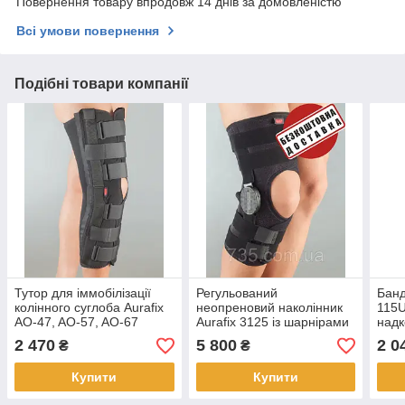
Повернення товару впродовж 14 днів за домовленістю
Всі умови повернення
Подібні товари компанії
Тутор для іммобілізації
Регульований
Банд
колінного суглоба Aurafix
неопреновий наколінник
115U
AO-47, AO-57, AO-67
Aurafix 3125 із шарнірами
надк
підт
2 470
5 800
2 0
₴
₴
чаше
шарн
Купити
Купити