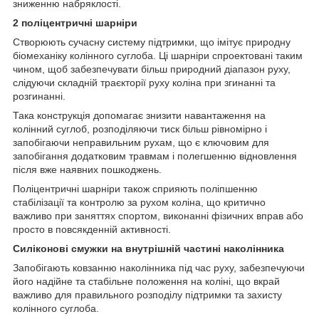
зниженню набряклості.
2 поліцентричні шарніри
Створюють сучасну систему підтримки, що імітує природну
біомеханіку колінного суглоба. Ці шарніри спроектовані таким
чином, щоб забезпечувати більш природний діапазон руху,
слідуючи складній траєкторії руху коліна при згинанні та
розгинанні.
Така конструкція допомагає знизити навантаження на
колінний суглоб, розподіляючи тиск більш рівномірно і
запобігаючи неправильним рухам, що є ключовим для
запобігання додатковим травмам і полегшенню відновлення
після вже наявних пошкоджень.
Поліцентричні шарніри також сприяють поліпшенню
стабілізації та контролю за рухом коліна, що критично
важливо при заняттях спортом, виконанні фізичних вправ або
просто в повсякденній активності.
Силіконові смужки на внутрішній частині наколінника
Запобігають ковзанню наколінника під час руху, забезпечуючи
його надійне та стабільне положення на коліні, що вкрай
важливо для правильного розподілу підтримки та захисту
колінного суглоба.