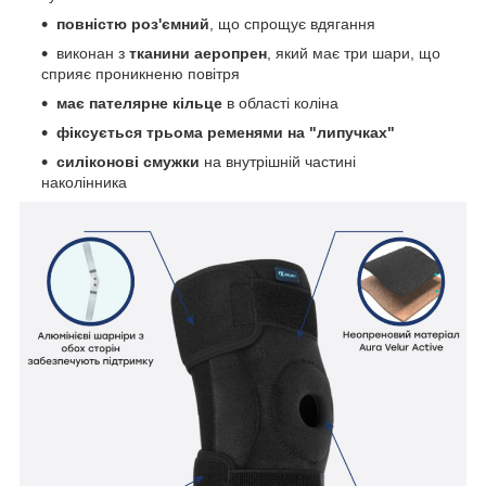
повністю роз'ємний
, що спрощує вдягання
виконан з
тканини аеропрен
, який має три шари, що
сприяє проникненю повітря
має пателярне кільце
в області коліна
фіксується трьома ременями на "липучках"
силіконові смужки
на внутрішній частині
наколінника