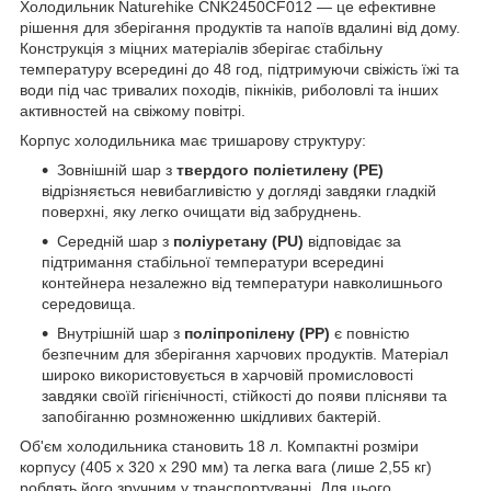
Холодильник Naturehike CNK2450CF012 — це ефективне
рішення для зберігання продуктів та напоїв вдалині від дому.
Конструкція з міцних матеріалів зберігає стабільну
температуру всередині до 48 год, підтримуючи свіжість їжі та
води під час тривалих походів, пікніків, риболовлі та інших
активностей на свіжому повітрі.
Корпус холодильника має тришарову структуру:
Зовнішній шар з
твердого поліетилену (PE)
відрізняється невибагливістю у догляді завдяки гладкій
поверхні, яку легко очищати від забруднень.
Середній шар з
поліуретану (PU)
відповідає за
підтримання стабільної температури всередині
контейнера незалежно від температури навколишнього
середовища.
Внутрішній шар з
поліпропілену (PP)
є повністю
безпечним для зберігання харчових продуктів. Матеріал
широко використовується в харчовій промисловості
завдяки своїй гігієнічності, стійкості до появи плісняви та
запобіганню розмноженню шкідливих бактерій.
Об'єм холодильника становить 18 л. Компактні розміри
корпусу (405 х 320 х 290 мм) та легка вага (лише 2,55 кг)
роблять його зручним у транспортуванні. Для цього