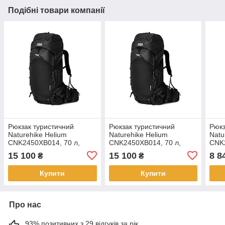
Подібні товари компанії
Рюкзак туристичний
Рюкзак туристичний
Рюкз
Naturehike Helium
Naturehike Helium
Natu
CNK2450XB014, 70 л,
CNK2450XB014, 70 л,
CNK2
чорний, M
чорний, L
біли
15 100
15 100
8 8
₴
₴
Купити
Купити
Про нас
93% позитивних з 29 відгуків за рік