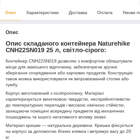
Опис
Характеристики
Доставка
Оплата
Умови п
Опис
Опис складаного контейнера Naturehike
CNH22SN019 25 л, світло-сірого:
Контейнер CNH22SN019 дозволяє з комфортом облаштувати
місце для заміського відпочинку, забезпечуючи зручне
зберігання спорядження або харчових продуктів. Конструкцію
також можна використовувати як імпровізований столик або
тумбу.
Корпус виготовлений з поліпропілену. Матеріал
характеризується винятковою твердістю, несприйнятливістю
до температурних перепадів і високою хімічною стійкістю,
захищаючи поміщені всередину предмети від механічних
пошкоджень та іншого негативного впливу ззовні.
Матеріал кришки — натуральна деревина. Кришка фіксується
на корпусі за допомогою бічних клямок і витримує вагу до 20
кг.