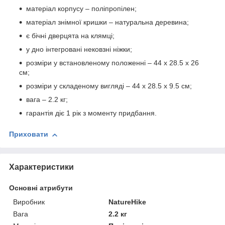
матеріал корпусу – поліпропілен;
матеріал знімної кришки – натуральна деревина;
є бічні дверцята на клямці;
у дно інтегровані нековзні ніжки;
розміри у встановленому положенні – 44 х 28.5 х 26
см;
розміри у складеному вигляді – 44 х 28.5 х 9.5 см;
вага – 2.2 кг;
гарантія діє 1 рік з моменту придбання.
Приховати
Характеристики
Основні атрибути
Виробник
NatureHike
Вага
2.2 кг