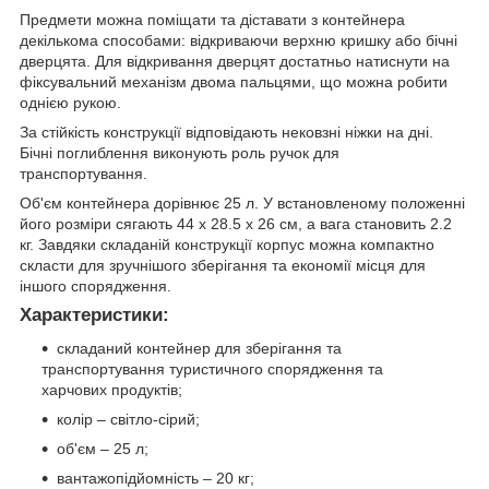
Предмети можна поміщати та діставати з контейнера
декількома способами: відкриваючи верхню кришку або бічні
дверцята. Для відкривання дверцят достатньо натиснути на
фіксувальний механізм двома пальцями, що можна робити
однією рукою.
За стійкість конструкції відповідають нековзні ніжки на дні.
Бічні поглиблення виконують роль ручок для
транспортування.
Об'єм контейнера дорівнює 25 л. У встановленому положенні
його розміри сягають 44 х 28.5 х 26 см, а вага становить 2.2
кг. Завдяки складаній конструкції корпус можна компактно
скласти для зручнішого зберігання та економії місця для
іншого спорядження.
Характеристики:
складаний контейнер для зберігання та
транспортування туристичного спорядження та
харчових продуктів;
колір – світло-сірий;
об'єм – 25 л;
вантажопідйомність – 20 кг;