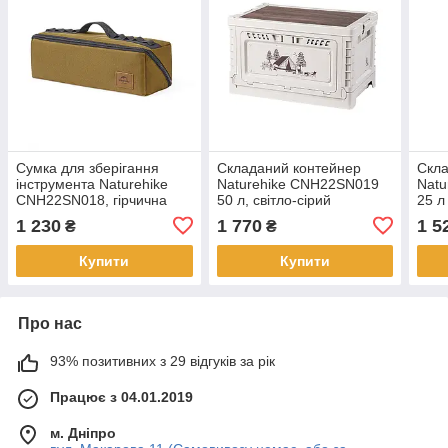
Сумка для зберігання
Складаний контейнер
Скла
інструмента Naturehike
Naturehike CNH22SN019
Nat
CNH22SN018, гірчична
50 л, світло-сірий
25 л
1 230
1 770
1 5
₴
₴
Купити
Купити
Про нас
93% позитивних з 29 відгуків за рік
Працює з 04.01.2019
м. Дніпро