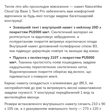
Тепле літо або прохолодне міжсезоння — намет Naturehike
Cloud Up Base 1 Tent Pro забезпечить вам комфортний
відпочинок за будь-якої погоди завдяки багатошаровій
конструкції:
Зовнішній тент і внутрішній намет з нейлону 20D з
покриттям PU2000 мм+.
Синтетичний матеріал не
розтягується та відштовхує забруднення, а
поліуретанове покриття витримує короткочасні опади.
Внутрішній намет доповнений поліефірною сіткою B3,
яка підвищує циркуляцію повітря та захищає від комах.
Підлога з поліестеру 210T з покриттям PU5000
мм+.
Тканина протистоїть появі пошкоджень завдяки
надщільному переплетенню синтетичних ниток.
Водонепроникне покриття оберігає від вологи, що
піднімається з поверхні землі.
Каркас намету складається з алюмінієвих дуг Ø8,5, які
несприйнятливі до іржі та витримують високі навантаження
завдяки гнучкості. У конструкції передбачений 1 вхід та
вентиляційне віконце.
Розміри встановленого внутрішнього намету сягають 210 х 90
х 105 см, а з урахуванням зовнішнього тенту — 270 х 120 х