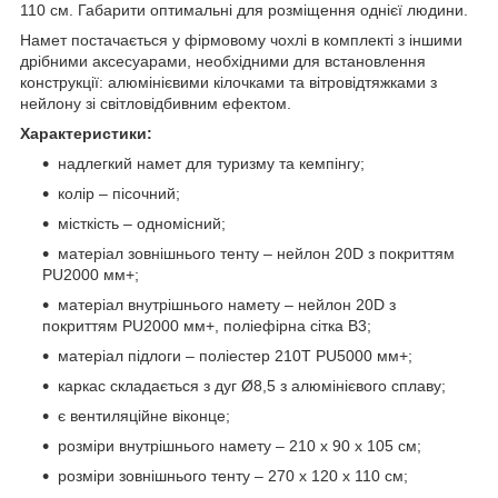
110 см. Габарити оптимальні для розміщення однієї людини.
Намет постачається у фірмовому чохлі в комплекті з іншими
дрібними аксесуарами, необхідними для встановлення
конструкції: алюмінієвими кілочками та вітровідтяжками з
нейлону зі світловідбивним ефектом.
Характеристики:
надлегкий намет для туризму та кемпінгу;
колір – пісочний;
місткість – одномісний;
матеріал зовнішнього тенту – нейлон 20D з покриттям
PU2000 мм+;
матеріал внутрішнього намету – нейлон 20D з
покриттям PU2000 мм+, поліефірна сітка B3;
матеріал підлоги – поліестер 210T PU5000 мм+;
каркас складається з дуг Ø8,5 з алюмінієвого сплаву;
є вентиляційне віконце;
розміри внутрішнього намету – 210 х 90 х 105 см;
розміри зовнішнього тенту – 270 х 120 х 110 см;