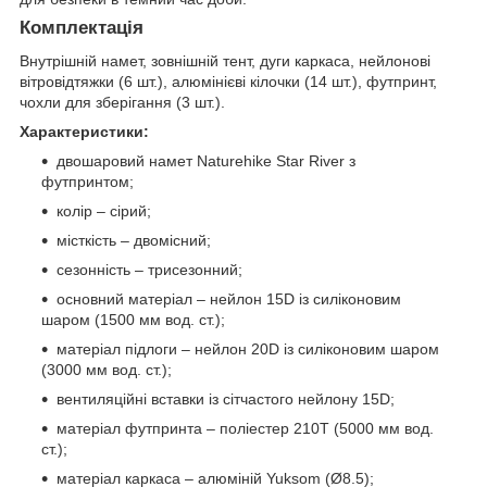
Комплектація
Внутрішній намет, зовнішній тент, дуги каркаса, нейлонові
вітровідтяжки (6 шт.), алюмінієві кілочки (14 шт.), футпринт,
чохли для зберігання (3 шт.).
Характеристики:
двошаровий намет Naturehike Star River з
футпринтом;
колір – сірий;
місткість – двомісний;
сезонність – трисезонний;
основний матеріал – нейлон 15D із силіконовим
шаром (1500 мм вод. ст.);
матеріал підлоги – нейлон 20D із силіконовим шаром
(3000 мм вод. ст.);
вентиляційні вставки із сітчастого нейлону 15D;
матеріал футпринта – поліестер 210Т (5000 мм вод.
ст.);
матеріал каркаса – алюміній Yuksom (Ø8.5);