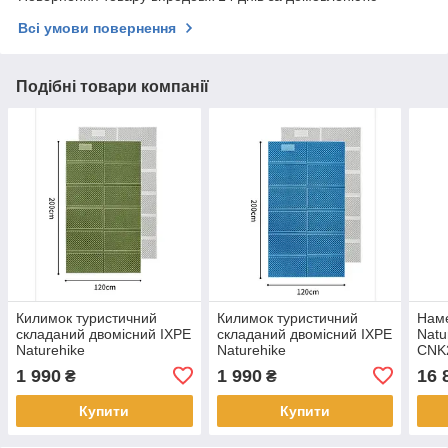
Всі умови повернення
Подібні товари компанії
Килимок туристичний
Килимок туристичний
Наме
складаний двомісний IXPE
складаний двомісний IXPE
Natu
Naturehike
Naturehike
CNK
CNK2450WS044 з
CNK2450WS044 з
зел
1 990
1 990
16 
₴
₴
алюмінієвою плівкою,
алюмінієвою плівкою,
200x120x1.8 см,
200x120x1.8 см, синій
Купити
Купити
оливковий