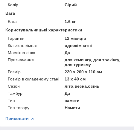
Колір
Сірий
Вага
Вага
1.6 кг
Користувальницькі характеристики
Гарантія
12 місяців
Кількість кімнат
однокімнатні
Москітна сітка
Да
Призначення
для кемпінгу, для трекінгу,
для туризму
Розмір
220 х 260 х 110 см
Розмір в складеному стані
13 х 40 см
Сезон
літо,весна,осінь
Тамбур
Да
Тип
намети
Тип товару
Намети
Приховати