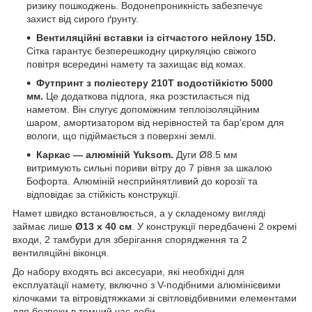
ризику пошкоджень. Водонепроникність забезпечує
захист від сирого ґрунту.
Вентиляційні вставки із сітчастого нейлону 15D.
Сітка гарантує безперешкодну циркуляцію свіжого
повітря всередині намету та захищає від комах.
Футпринт з поліестеру 210T водостійкістю 5000
мм.
Це додаткова підлога, яка розстилається під
наметом. Він слугує допоміжним теплоізоляційним
шаром, амортизатором від нерівностей та бар'єром для
вологи, що підіймається з поверхні землі.
Каркас — алюміній Yuksom.
Дуги Ø8.5 мм
витримують сильні пориви вітру до 7 рівня за шкалою
Бофорта. Алюміній несприйнятливий до корозії та
відповідає за стійкість конструкції.
Намет швидко встановлюється, а у складеному вигляді
займає лише
Ø13 х 40 см
. У конструкції передбачені 2 окремі
входи, 2 тамбури для зберігання спорядження та 2
вентиляційні віконця.
До набору входять всі аксесуари, які необхідні для
експлуатації намету, включно з V-подібними алюмінієвими
кілочками та вітровідтяжками зі світловідбивними елементами
для безпеки в темний час доби.