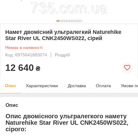
Намет двомісний ультралегкий Naturehike
Star River UL CNK2450WS022, сірий
Немає в наявності
Код: 6975641883074
Роздріб
12 640
₴
Опис
Характеристики
Доставка
Оплата
Умови п
Опис
Опис двомісного ультралегкого намету
Naturehike Star River UL CNK2450WS022,
сірого: