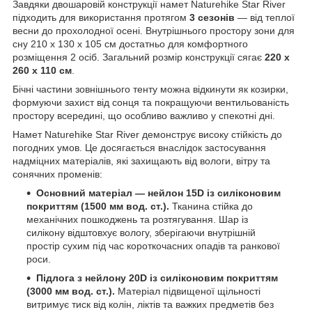
Завдяки двошаровій конструкції намет Naturehike Star River
підходить для використання протягом
3 сезонів
— від теплої
весни до прохолодної осені. Внутрішнього простору зони для
сну 210 х 130 х 105 см достатньо для комфортного
розміщення 2 осіб. Загальний розмір конструкції сягає
220 х
260 х 110 см
.
Бічні частини зовнішнього тенту можна відкинути як козирки,
формуючи захист від сонця та покращуючи вентильованість
простору всередині, що особливо важливо у спекотні дні.
Намет Naturehike Star River демонструє високу стійкість до
погодних умов. Це досягається внаслідок застосування
надміцних матеріалів, які захищають від вологи, вітру та
сонячних променів:
Основний матеріал — нейлон 15D із силіконовим
покриттям (1500 мм вод. ст.).
Тканина стійка до
механічних пошкоджень та розтягування. Шар із
силікону відштовхує вологу, зберігаючи внутрішній
простір сухим під час короткочасних опадів та ранкової
роси.
Підлога з нейлону 20D із силіконовим покриттям
(3000 мм вод. ст.).
Матеріал підвищеної щільності
витримує тиск від колін, ліктів та важких предметів без