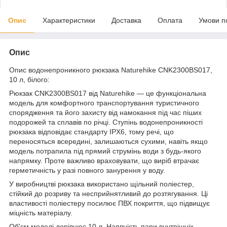
Опис
Характеристики
Доставка
Оплата
Умови п
Опис
Опис водонепроникного рюкзака Naturehike CNK2300BS017,
10 л, білого:
Рюкзак CNK2300BS017 від Naturehike — це функціональна
модель для комфортного транспортування туристичного
спорядження та його захисту від намокання під час піших
подорожей та сплавів по річці. Ступінь водонепроникності
рюкзака відповідає стандарту IPX6, тому речі, що
переносяться всередині, залишаються сухими, навіть якщо
модель потрапила під прямий струмінь води з будь-якого
напрямку. Проте важливо враховувати, що виріб втрачає
герметичність у разі повного занурення у воду.
У виробництві рюкзака використано щільний поліестер,
стійкий до розриву та несприйнятливий до розтягування. Ці
властивості поліестеру посилює ПВХ покриття, що підвищує
міцність матеріалу.
Об'єм моделі дорівнює 10 л. Наявність пари внутрішніх