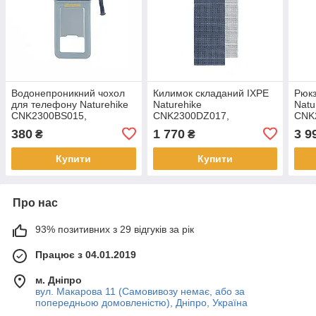
Водонепроникний чохол
Килимок складаний IXPE
Рюкз
для телефону Naturehike
Naturehike
Natu
CNK2300BS015,
CNK2300DZ017,
CNK2
блакитний
алюмінієва плівка,
кори
380
1 770
3 9
₴
₴
200x65х2 см, темно-
блакитний
Купити
Купити
Про нас
93% позитивних з 29 відгуків за рік
Працює з 04.01.2019
м. Дніпро
вул. Макарова 11 (Самовивозу немає, або за
попередньою домовленістю), Дніпро, Україна