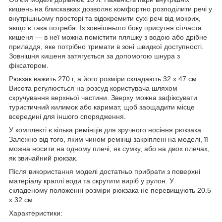
кишень на блискавках дозволяє комфортно розподілити речі у
внутрішньому просторі та відокремити сухі речі від мокрих,
якщо є така потреба. Із зовнішнього боку присутня сітчаста
кишеня — в неї можна помістити пляшку з водою або дрібне
приладдя, яке потрібно тримати в зоні швидкої доступності.
Зовнішня кишеня затягується за допомогою шнура з
фіксатором.
Рюкзак важить 270 г, а його розміри складають 32 х 47 см.
Висота регулюється на розсуд користувача шляхом
скручування верхньої частини. Зверху можна зафіксувати
туристичний килимок або каримат, щоб заощадити місце
всередині для іншого спорядження.
У комплекті є кілька ремінців для зручного носіння рюкзака.
Залежно від того, яким чином ремінці закріплені на моделі, її
можна носити на одному плечі, як сумку, або на двох плечах,
як звичайний рюкзак.
Після використання моделі достатньо прибрати з поверхні
матеріалу краплі води та скрутити виріб у рулон. У
складеному положенні розміри рюкзака не перевищують 20.5
х 32 см.
Характеристики: