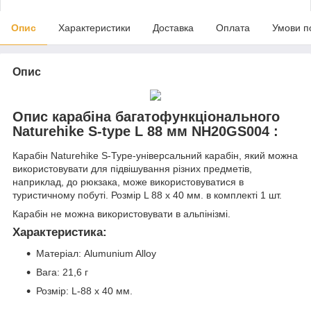
Опис
Характеристики
Доставка
Оплата
Умови п
Опис
Опис карабіна багатофункціонального
Naturehike S-type L 88 мм NH20GS004 :
Карабін Naturehike S-Type-універсальний карабін, який можна
використовувати для підвішування різних предметів,
наприклад, до рюкзака, може використовуватися в
туристичному побуті. Розмір L 88 x 40 мм. в комплекті 1 шт.
Карабін не можна використовувати в альпінізмі.
Характеристика:
Матеріал: Alumunium Alloy
Вага: 21,6 г
Розмір: L-88 x 40 мм.