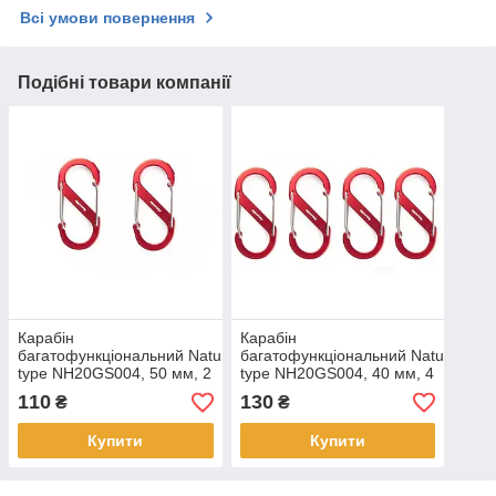
Всі умови повернення
Подібні товари компанії
Карабін
Карабін
багатофункціональний Naturehike S-
багатофункціональний Naturehike 
type NH20GS004, 50 мм, 2
type NH20GS004, 40 мм, 4
шт, червоний
шт, червоний
110
130
₴
₴
Купити
Купити