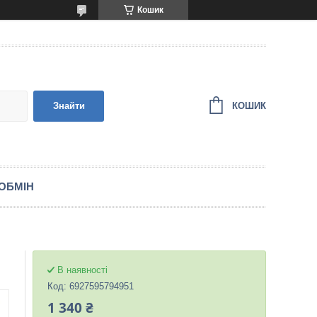
Кошик
КОШИК
Знайти
ОБМІН
В наявності
Код:
6927595794951
1 340 ₴