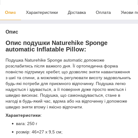
Опис
Характеристики
Доставка
Оплата
Умови п
Опис
Опис подушки Naturehike Sponge
automatic Inflatable Pillow:
Подушка Naturehike Sponge automatic допоможе
розслабитись після важкого дня. Її ортопедична форма
повністю підтримує хребет, що дозволяє зняти навантаження
з шиї та спини, а можливість регулювати висоту задовольнить
будь-які потреби для приємного відпочинку. Подушка легко
надується і здувається, а її поверхня дуже просто миється і
швидко висихає. Подушка, що самонадувається, стане в
нагоді в будь-який час, вдома або на відпочинку і допоможе
швидко зняти втому і якісно відпочити.
Характеристики
:
вага: 250 г
розмір: 46×27 х 9,5 см;