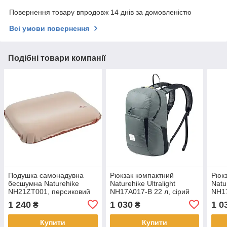
Повернення товару впродовж 14 днів за домовленістю
Всі умови повернення
Подібні товари компанії
Подушка самонадувна
Рюкзак компактний
Рюкз
бесшумна Naturehike
Naturehike Ultralight
Natur
NH21ZT001, персиковий
NH17A017-B 22 л, сірий
NH17
блак
1 240
1 030
1 0
₴
₴
Купити
Купити