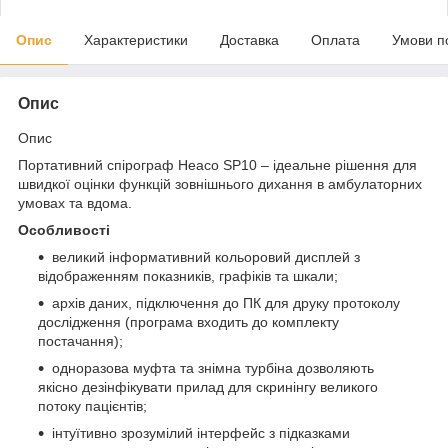
Опис
Характеристики
Доставка
Оплата
Умови п
Опис
Опис
Портативний спірограф Heaco SP10 – ідеальне рішення для
швидкої оцінки функцій зовнішнього дихання в амбулаторних
умовах та вдома.
Особливості
великий інформативний кольоровий дисплей з
відображенням показників, графіків та шкали;
архів даних, підключення до ПК для друку протоколу
дослідження (програма входить до комплекту
постачання);
одноразова муфта та знімна турбіна дозволяють
якісно дезінфікувати прилад для скринінгу великого
потоку пацієнтів;
інтуїтивно зрозумілий інтерфейс з підказками