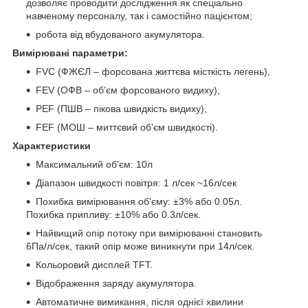
дозволяє проводити дослідження як спеціально
навченому персоналу, так і самостійно пацієнтом;
робота від вбудованого акумулятора.
Вимірювані параметри:
FVC (ФЖЄЛ – форсована життєва місткість легень),
FEV (ОФВ – об’єм форсованого видиху),
PEF (ПШВ – пікова швидкість видиху),
FEF (МОШ – миттєвий об’єм швидкості).
Характеристики
Максимальний об'єм: 10л
Діапазон швидкості повітря: 1 л/сек ~16л/сек
Похибка вимірювання об'єму: ±3% або 0.05л.
Похибка припливу: ±10% або 0.3л/сек.
Найвищий опір потоку при вимірюванні становить
6Па/л/сек, такий опір може виникнути при 14л/сек.
Кольоровий дисплей TFT.
Відображення заряду акумулятора.
Автоматичне вимикання, після однієї хвилини