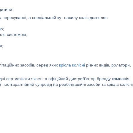
дитини:
 пересуванні, а спеціальний кут нахилу коліс дозволяє
ою;
ною системою;
я;
літаційних засобів, серед яких
крісла колісні
різних видів, ролатори,
дні сертифікати якості, а офіційний дистриб’ютор бренду компанія
постгарантійний супровід на реабілітаційні засоби та крісла колісні