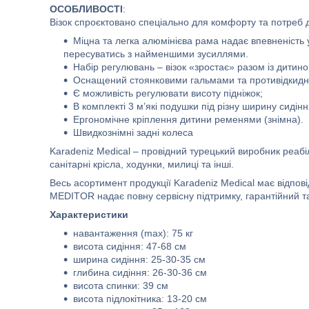
ОСОБЛИВОСТІ
:
Візок спроєктовано спеціально для комфорту та потреб 
Міцна та легка алюмінієва рама надає впевненість у
пересуватись з найменшими зусиллями.
Набір регулювань – візок «зростає» разом із дитин
Оснащений стоянковими гальмами та противідкид
Є можливість регулювати висоту підніжок;
В комплекті 3 м’які подушки під різну ширину сидінн
Ергономічне кріплення дитини ременями (знімна).
Швидкознімні задні колеса
Karadeniz Medical – провідний турецький виробник реабі
санітарні крісла, ходунки, милиці та інші.
Весь асортимент продукції Karadeniz Medical має відпові
MEDITOR надає повну сервісну підтримку, гарантійний та 
Характеристики
навантаження (max): 75 кг
висота сидіння: 47-68 см
ширина сидіння: 25-30-35 см
глибина сидіння: 26-30-36 см
висота спинки: 39 см
висота підлокітника: 13-20 см