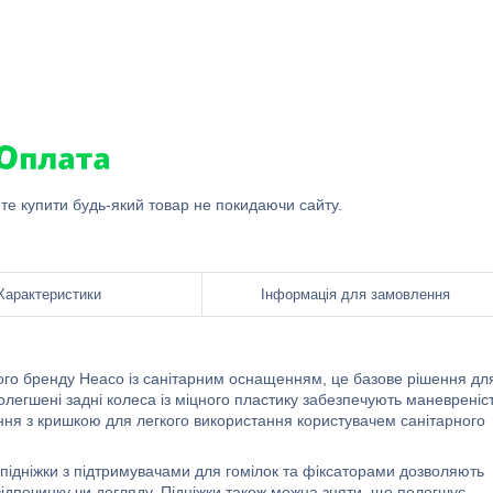
ете купити будь-який товар не покидаючи сайту.
Характеристики
Інформація для замовлення
ького бренду Heaco із санітарним оснащенням, це базове рішення дл
олегшені задні колеса із міцного пластику забезпечують маневреніс
іння з кришкою для легкого використання користувачем санітарного
 підніжки з підтримувачами для гомілок та фіксаторами дозволяють
ідпочинку чи догляду. Підніжки також можна зняти, що полегшує