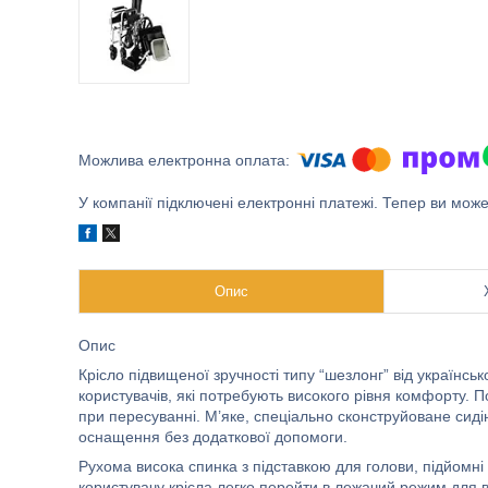
У компанії підключені електронні платежі. Тепер ви мож
Опис
Опис
Крісло підвищеної зручності типу “шезлонг” від українс
користувачів, які потребують високого рівня комфорту. П
при пересуванні. М’яке, спеціально сконструйоване сид
оснащення без додаткової допомоги.
Рухома висока спинка з підставкою для голови, підйомні
користувачу крісла легко перейти в лежачий режим для в