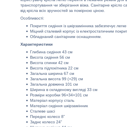
транспортування чи зберігання візка. Санітарне крісло 
від крісла всіх зручностей за помірною ціною.
Особливості:
Покриття сидіння із шкірзамінника забезпечує легке
Міцний сталевий корпус із електростатичним покри
Обладнаний санітарним оснащенням.
Характеристики
Глибина сидіння 43 см
Висота сидіння 56 см
Висота спинки 42 см
Висота підлокітника 22 см
Загальна ширина 67 см
Загальна висота 99 (+29) см
Загальна довжина 101 см
Ширина в складеному вигляді 33 см
Розміри коробки 96×34×101 cм
Матеріал корпусу сталь
Матеріал сидіння шкірзамінник
Сталеве шасі
Переднє колесо 8”
Заднє колесо 24”