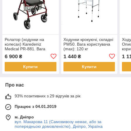
Ролатор (ходунки на
Ходунки крокуючі, складні
Ходу
колесах) Karedeniz
PW50. Вага користувача
Опис
Medical PR-881. Вага
(max): 120 кг
кори
користувача (max): 120 кг
6 900
1 440
1 1
₴
₴
Купити
Купити
Про нас
93% позитивних з 29 відгуків за рік
Працює з 04.01.2019
м. Дніпро
вул. Макарова 11 (Самовивозу немає, або за
попередньою домовленістю), Дніпро, Україна