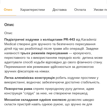
Опис
Характеристики
Доставка
Оплата
Умови п
Опис
Опис
Педіатричні ходунки з коліщатами PR-443
від Karadeniz
Medical створені для зручного та безпечного пересування
дітей під час реабілітації після травм або операцій. Завдяки
наявності
трьох режимів пересування
— крокуючого,
переставного та з використанням передніх коліс дитина може
адаптувати спосіб ходьби відповідно до свого фізичного стану.
Перемикання між режимами здійснюється за допомогою
зручних фіксаторів на ніжках.
Легка алюмінієва конструкція
робить ходунки простими у
використанні, водночас забезпечуючи достатню стабільність.
Поворотна рама
сприяє природному руху дитини, адже
конструкція “слідує” за нею, не створюючи перешкод.
Механізм складання однією кнопкою
дозволяє швидко
скласти пристрій навіть однією рукою, що зручно як для