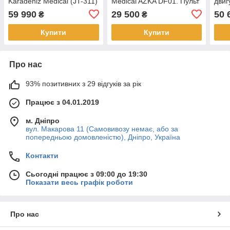
Karadeniz Medical (JT-311)
Medical AZKA DF01. Пульт
двиг
дистанційного керування
Medi
59 990
29 500
50 
₴
₴
дист
Купити
Купити
Про нас
93% позитивних з 29 відгуків за рік
Працює з 04.01.2019
м. Дніпро
вул. Макарова 11 (Самовивозу немає, або за
попередньою домовленістю), Дніпро, Україна
Контакти
Сьогодні працює з 09:00 до 19:30
Показати весь графік роботи
Про нас