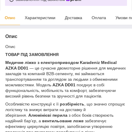
Опис
Характеристики
Доставка
Оплата
Умови п
Опис
Опис
ТОВАР ПІД ЗАМОВЛЕННЯ
Медичне ліжко з електроприводом Karadeniz Medical
AZKA DD01
— це сучасне двомоторне рішення для медичних
закладів та компаній B2B-сегменту, які займаються
транспортуванням та доглядом за людьми з обмеженими
можливостями. Модель
AZKA DD01
поєднує в собі
функціональність, мобільність та комфорт, забезпечуючи
високий рівень безпеки та зручності для пацієнтів.
Особливістю конструкції є її
розбірність
, що значно спрощує
логістику та знижує витрати на доставку й
зберігання.
Алюмінієві перила
з обох боків створюють
надійний бар’єр, а
вентильоване ложе
забезпечує
ефективну циркуляцію повітря, запобігаючи утворенню
пролежнів при тривалому перебуванні в ліжку.