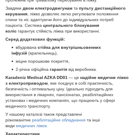
Завдяки
двом електродвигунам
та
пульту дистанційного
керування
, ліжко дозволяє легко регулювати положення
спини та ніг, адаптуючи його до індивідуальних потреб
пацієнта. Система
центрального блокування
коліс
гарантує стійкість ліжка при використанні.
Серед додаткових функцій:
вбудована
стійка для внутрішньовенних
інфузій
(крапельниць),
міцне порошкове покриття,
2-річна офіційна
гарантія
від виробника.
Karadeniz Medical AZKA DD01
— це
надійне медичне ліжко
з електроприводом
, яке поєднує в собі практичність,
безпечність і оптимальну ціну. Ідеально підходить для
використання в лікарнях, пансіонатах, реабілітаційних
установах і медичних компаніях, що працюють у сфері
медичного транспорту.
У нашому каталозі також представлені
різноманітне
реабілітаційне обладнання
та інші
види
медичних ліжок.
Характеристики