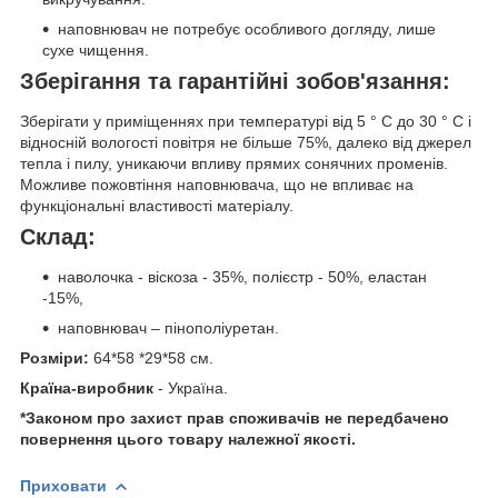
наповнювач не потребує особливого догляду, лише
сухе чищення.
Зберігання та гарантійні зобов'язання:
Зберігати у приміщеннях при температурі від 5 ° С до 30 ° С і
відносній вологості повітря не більше 75%, далеко від джерел
тепла і пилу, уникаючи впливу прямих сонячних променів.
Можливе пожовтіння наповнювача, що не впливає на
функціональні властивості матеріалу.
Склад:
наволочка - віскоза - 35%, полієстр - 50%, еластан
-15%,
наповнювач – пінополіуретан.
Розміри:
64*58 *29*58 см.
Країна-виробник
- Україна.
*Законом про захист прав споживачів не передбачено
повернення цього товару належної якості.
Приховати