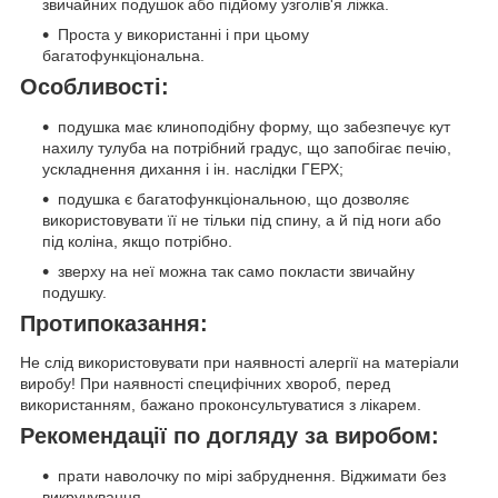
звичайних подушок або підйому узголів'я ліжка.
Проста у використанні і при цьому
багатофункціональна.
Особливості:
подушка має клиноподібну форму, що забезпечує кут
нахилу тулуба на потрібний градус, що запобігає печію,
ускладнення дихання і ін. наслідки ГЕРХ;
подушка є багатофункціональною, що дозволяє
використовувати її не тільки під спину, а й під ноги або
під коліна, якщо потрібно.
зверху на неї можна так само покласти звичайну
подушку.
Протипоказання:
Не слід використовувати при наявності алергії на матеріали
виробу! При наявності специфічних хвороб, перед
використанням, бажано проконсультуватися з лікарем.
Рекомендації по догляду за виробом:
прати наволочку по мірі забруднення. Віджимати без
викручування.