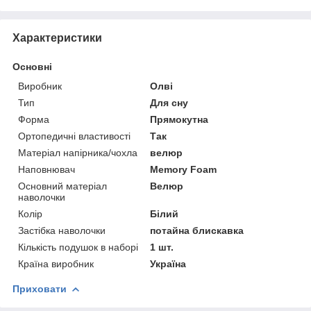
Характеристики
Основні
Виробник
Олві
Тип
Для сну
Форма
Прямокутна
Ортопедичні властивості
Так
Матеріал напірника/чохла
велюр
Наповнювач
Memory Foam
Основний матеріал
Велюр
наволочки
Колір
Білий
Застібка наволочки
потайна блискавка
Кількість подушок в наборі
1 шт.
Країна виробник
Україна
Приховати