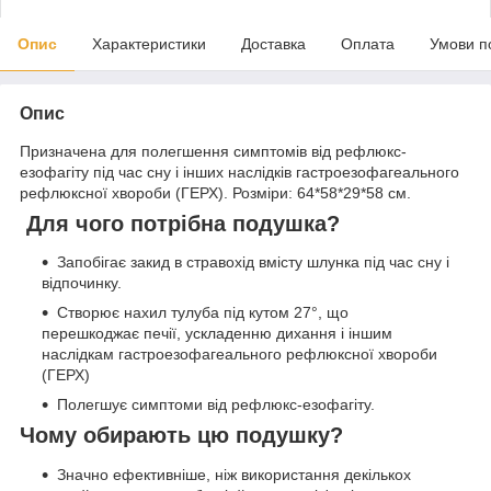
Опис
Характеристики
Доставка
Оплата
Умови п
Опис
Призначена для полегшення симптомів від рефлюкс-
езофагіту під час сну і інших наслідків гастроезофагеального
рефлюксної хвороби (ГЕРХ). Розміри: 64*58*29*58 см.
Для чого потрібна подушка?
Запобігає закид в стравохід вмісту шлунка під час сну і
відпочинку.
Створює нахил тулуба під кутом 27°, що
перешкоджає печії, ускладенню дихання і іншим
наслідкам гастроезофагеального рефлюксної хвороби
(ГЕРХ)
Полегшує симптоми від рефлюкс-езофагіту.
Чому обирають цю подушку?
Значно ефективніше, ніж використання декількох