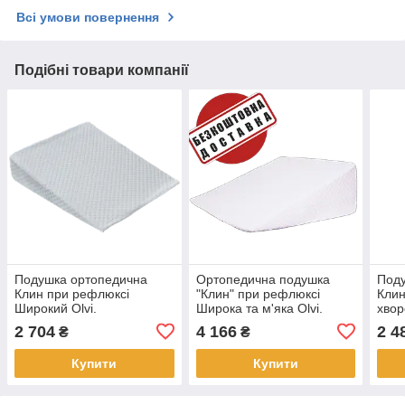
Всі умови повернення
Подібні товари компанії
Подушка ортопедична
Ортопедична подушка
Под
Клин при рефлюксі
"Клин" при рефлюксі
Клин
Широкий Olvi.
Широка та м'яка Olvi.
хвор
Розміри: 73*72,5*15*73 см.
Розміри: 73*73*29 см.
58х7
2 704
4 166
2 4
₴
₴
Купити
Купити