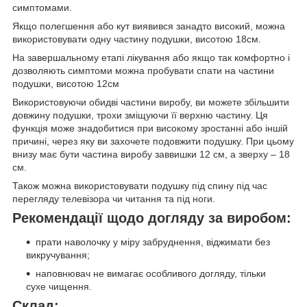
симптомами.
Якщо полегшення або кут виявився занадто високий, можна
використовувати одну частину подушки, висотою 18см.
На завершальному етапі лікування або якщо так комфортно і
дозволяють симптоми можна пробувати спати на частини
подушки, висотою 12см
Використовуючи обидві частини виробу, ви можете збільшити
довжину подушки, трохи зміщуючи її верхню частину. Ця
функція може знадобитися при високому зростанні або іншій
причині, через яку ви захочете подовжити подушку. При цьому
внизу має бути частина виробу заввишки 12 см, а зверху – 18
см.
Також можна використовувати подушку під спину під час
перегляду телевізора чи читання та під ноги.
Рекомендації щодо догляду за виробом:
прати наволочку у міру забруднення, віджимати без
викручування;
наповнювач не вимагає особливого догляду, тільки
сухе чищення.
Склад: