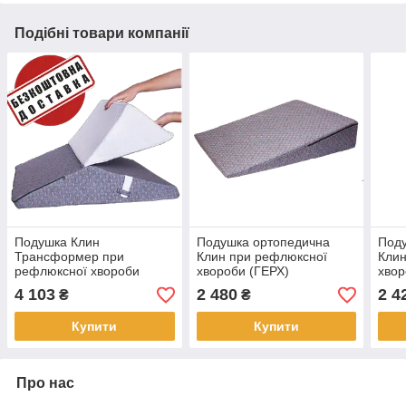
Подібні товари компанії
Подушка Клин
Подушка ортопедична
Под
Трансформер при
Клин при рефлюксної
Клин
рефлюксної хвороби
хвороби (ГЕРХ)
хвор
(ГЕРБ) з регулюванням
58х73х15см Olvi J2540SG
Розм
4 103
2 480
2 4
₴
₴
висоти та довжини J2540
Т
Купити
Купити
Про нас