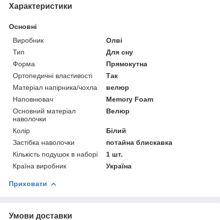
Характеристики
Основні
Виробник
Олві
Тип
Для сну
Форма
Прямокутна
Ортопедичні властивості
Так
Матеріал напірника/чохла
велюр
Наповнювач
Memory Foam
Основний матеріал
Велюр
наволочки
Колір
Білий
Застібка наволочки
потайна блискавка
Кількість подушок в наборі
1 шт.
Країна виробник
Україна
Приховати
Умови доставки