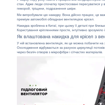
стан. Адже люди спочатку пристосовані пересуватися у в
геморой, тріщини, подразнення шкіри.
Ми випробували цю накидку. Вона дійсно працює, це ва
преміум автомобілі обладнані вентиляцією крісел.
Накидка зроблена в Китаї, при цьому її деталі при близ
Користування кріпленнями просте, інтуїтивно зрозуміло і
Як влаштована накидка для крісел з ве
У ній встановлена вентиляція, як це можна побачити на
Охолодження відбувається за рахунок циркуляції потоків 
через безліч отворів з мікрофібри і сітчастих матеріалів.