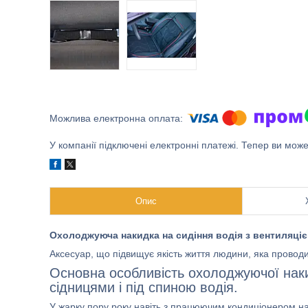
У компанії підключені електронні платежі. Тепер ви мож
Опис
Охолоджуюча накидка на сидіння водія з вентиляціє
Аксесуар, що підвищує якість життя людини, яка провод
Основна особливість охолоджуючої накид
сідницями і під спиною водія.
У жарку пору року навіть з працюючим кондиціонером наше