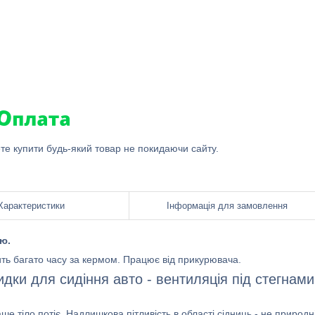
ете купити будь-який товар не покидаючи сайту.
Характеристики
Інформація для замовлення
ю.
ить багато часу за кермом. Працює від прикурювача.
ки для сидіння авто - вентиляція під стегнами
 тіло потіє. Надлишкова пітливість в області сідниць - не природн