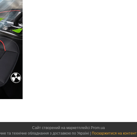
Сайт створений на маркетплейсі
Prom.ua
735 - товари для дому, медичне та технічне обладнання з доставкою по Україні |
Поскаржитися на контент