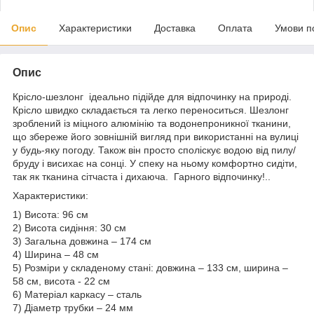
Опис
Характеристики
Доставка
Оплата
Умови п
Опис
Крісло-шезлонг ідеально підійде для відпочинку на природі.
Крісло швидко складається та легко переноситься. Шезлонг
зроблений із міцного алюмінію та водонепроникної тканини,
що збереже його зовнішній вигляд при використанні на вулиці
у будь-яку погоду. Також він просто споліскує водою від пилу/
бруду і висихає на сонці. У спеку на ньому комфортно сидіти,
так як тканина сітчаста і дихаюча. Гарного відпочинку!..
Характеристики:
1) Висота: 96 см
2) Висота сидіння: 30 см
3) Загальна довжина – 174 см
4) Ширина – 48 см
5) Розміри у складеному стані: довжина – 133 см, ширина –
58 см, висота - 22 см
6) Матеріал каркасу – сталь
7) Діаметр трубки – 24 мм