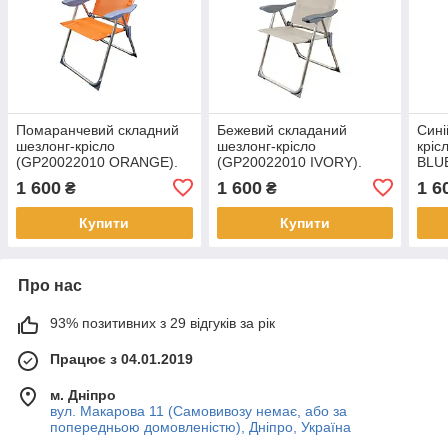
Помаранчевий складний
Бежевий складаний
Сині
шезлонг-крісло
шезлонг-крісло
кріс
(GP20022010 ORANGE).
(GP20022010 IVORY).
BLUE
Допустиме навантаження:
Допустиме навантаження:
нава
1 600
1 600
1 6
₴
₴
110 кг.
110 кг.
Купити
Купити
Про нас
93% позитивних з 29 відгуків за рік
Працює з 04.01.2019
м. Дніпро
вул. Макарова 11 (Самовивозу немає, або за
попередньою домовленістю), Дніпро, Україна